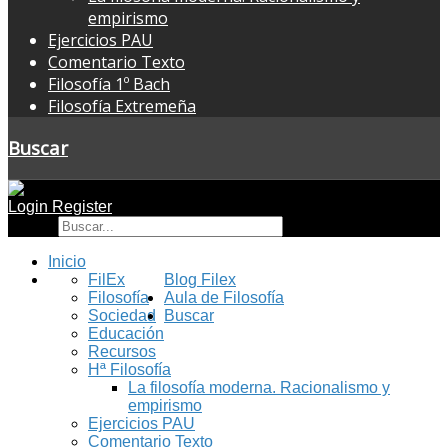
empirismo
Ejercicios PAU
Comentario Texto
Filosofía 1º Bach
Filosofía Extremeña
Buscar
Login
Register
Buscar
Inicio
FilEx
Blog Filex
Filosofía
Aula de Filosofía
Sociedad
Buscar
Educación
Recursos
Hª Filosofía
La filosofía moderna. Racionalismo y
empirismo
Ejercicios PAU
Comentario Texto