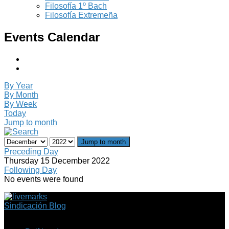
Filosofía 1º Bach
Filosofía Extremeña
Events Calendar
By Year
By Month
By Week
Today
Jump to month
Jump to month
Preceding Day
Thursday 15 December 2022
Following Day
No events were found
Sindicación Blog