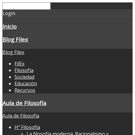
Login
Inicio
Blog Filex
Blog Filex
FilEx
Filosofía
Sociedad
Educación
Recursos
Aula de Filosofía
Aula de Filosofía
Hª Filosofía
La filosofía moderna. Racionalismo y