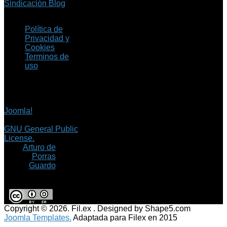
Sindicación Blog
Política de
Privacidad y
Cookies
Terminos de
uso
Copyright © 2026 Fil.ex
. Todos los derechos
reservados.
Joomla!
es software
libre, liberado bajo la
GNU General Public
License.
©
Arturo de
Porras
Guardo
Copyright © 2026. Fil.ex . Designed by Shape5.com
Joomla Templates.
Adaptada para Filex en 2015