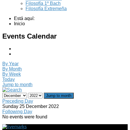
Filosofía 1º Bach
Filosofía Extremeña
Está aquí:
Inicio
Events Calendar
By Year
By Month
By Week
Today
Jump to month
Jump to month
Preceding Day
Sunday 25 December 2022
Following Day
No events were found