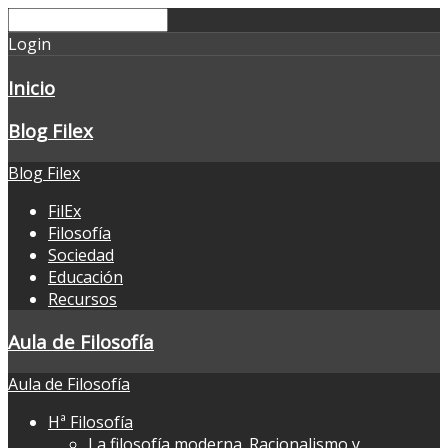
Login
Inicio
Blog Filex
Blog Filex
FilEx
Filosofía
Sociedad
Educación
Recursos
Aula de Filosofía
Aula de Filosofía
Hª Filosofía
La filosofía moderna. Racionalismo y