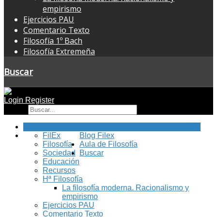
empirismo
Ejercicios PAU
Comentario Texto
Filosofía 1º Bach
Filosofía Extremeña
Buscar
Login
Register
Buscar
Inicio
FilEx
Blog Filex
Filosofía
Aula de Filosofía
Sociedad
Buscar
Educación
Recursos
Hª Filosofía
La filosofía moderna. Racionalismo y
empirismo
Ejercicios PAU
Comentario Texto