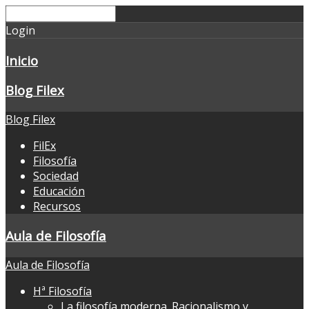
Login
Inicio
Blog Filex
Blog Filex
FilEx
Filosofía
Sociedad
Educación
Recursos
Aula de Filosofía
Aula de Filosofía
Hª Filosofía
La filosofía moderna. Racionalismo y