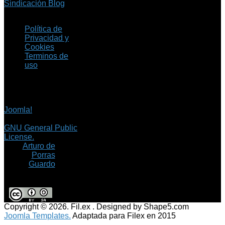
Sindicación Blog
Política de
Privacidad y
Cookies
Terminos de
uso
Copyright © 2026 Fil.ex
. Todos los derechos
reservados.
Joomla!
es software
libre, liberado bajo la
GNU General Public
License.
©
Arturo de
Porras
Guardo
Copyright © 2026. Fil.ex . Designed by Shape5.com
Joomla Templates.
Adaptada para Filex en 2015