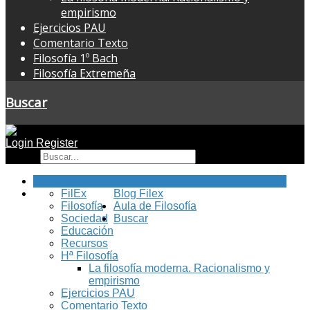
empirismo
Ejercicios PAU
Comentario Texto
Filosofía 1º Bach
Filosofía Extremeña
Buscar
Login
Register
Buscar
Inicio
FilEx
Blog Filex
Filosofía
Aula de Filosofía
Sociedad
Buscar
Educación
Recursos
Hª Filosofía
La filosofía moderna. Racionalismo y
empirismo
Ejercicios PAU
Comentario Texto