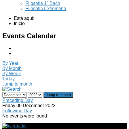
Filosofía 1º Bach
Filosofía Extremeña
Está aquí:
Inicio
Events Calendar
By Year
By Month
By Week
Today
Jump to month
Jump to month
Preceding Day
Friday 30 December 2022
Following Day
No events were found