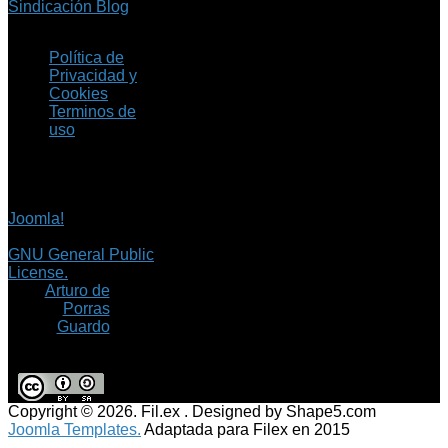
Sindicación Blog
Política de
Privacidad y
Cookies
Terminos de
uso
Copyright © 2026 Fil.ex
. Todos los derechos
reservados.
Joomla!
es software
libre, liberado bajo la
GNU General Public
License.
©
Arturo de
Porras
Guardo
Copyright © 2026. Fil.ex . Designed by Shape5.com
Joomla Templates.
Adaptada para Filex en 2015