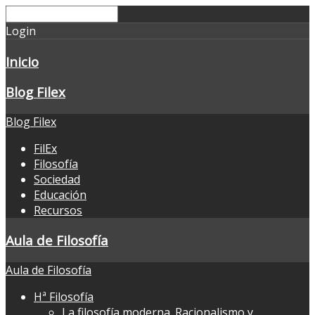
Login
Inicio
Blog Filex
Blog Filex
FilEx
Filosofía
Sociedad
Educación
Recursos
Aula de Filosofía
Aula de Filosofía
Hª Filosofía
La filosofía moderna. Racionalismo y