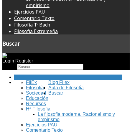
empirismo
Ejercicios PAU
Comentario Texto
Filosofía 1º Bach
Filosofía Extremeña
Buscar
Login
Register
Buscar
Inicio
FilEx
Blog Filex
Filosofía
Aula de Filosofía
Sociedad
Buscar
Educación
Recursos
Hª Filosofía
La filosofía moderna. Racionalismo y
empirismo
Ejercicios PAU
Comentario Texto