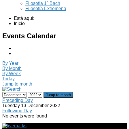
Filosofía 1º Bach
Filosofía Extremeña
Está aquí:
Inicio
Events Calendar
By Year
By Month
By Week
Today
Jump to month
Jump to month
Preceding Day
Tuesday 13 December 2022
Following Day
No events were found