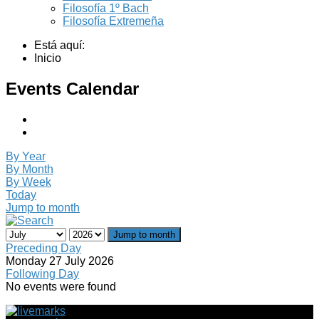
Filosofía 1º Bach
Filosofía Extremeña
Está aquí:
Inicio
Events Calendar
By Year
By Month
By Week
Today
Jump to month
Jump to month
Preceding Day
Monday 27 July 2026
Following Day
No events were found