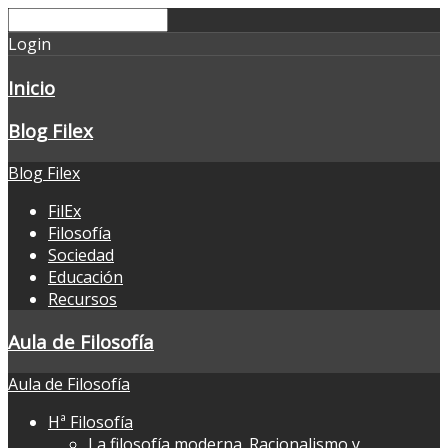
Login
Inicio
Blog Filex
Blog Filex
FilEx
Filosofía
Sociedad
Educación
Recursos
Aula de Filosofía
Aula de Filosofía
Hª Filosofía
La filosofía moderna. Racionalismo y