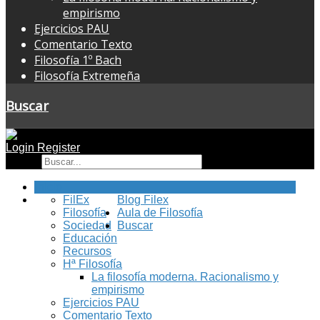
empirismo
Ejercicios PAU
Comentario Texto
Filosofía 1º Bach
Filosofía Extremeña
Buscar
Login
Register
Buscar
Inicio
FilEx
Blog Filex
Filosofía
Aula de Filosofía
Sociedad
Buscar
Educación
Recursos
Hª Filosofía
La filosofía moderna. Racionalismo y
empirismo
Ejercicios PAU
Comentario Texto