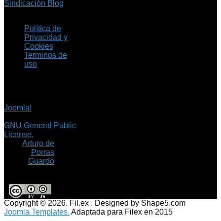
Sindicación Blog
Política de
Privacidad y
Cookies
Terminos de
uso
Copyright © 2026 Fil.ex
. Todos los derechos
reservados.
Joomla!
es software
libre, liberado bajo la
GNU General Public
License.
©
Arturo de
Porras
Guardo
Copyright © 2026. Fil.ex . Designed by Shape5.com
Joomla Templates.
Adaptada para Filex en 2015