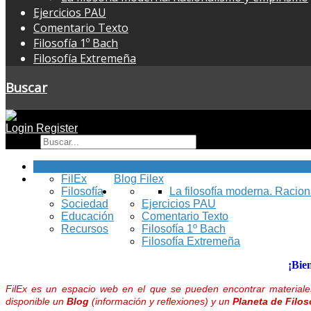
Ejercicios PAU
Comentario Texto
Filosofía 1º Bach
Filosofía Extremeña
Buscar
Login
Register
Buscar
Inicio
FilEx
Blog Filex
Filosofía
La filosofía moderna. Racio
Sociedad
Ejercicios PAU
Educación
Comentario Texto
Recursos
Filosofía 1º Bach
Filosofía Extremeña
¡Bie
FilEx es un espacio web en el que se pueden encontrar materiales
disponible un
Blog
(información y reflexiones) y un
Planeta de Filos