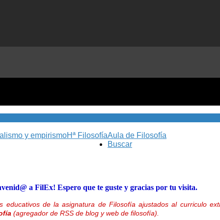
nalismo y empirismo
Hª Filosofía
Aula de Filosofía
Buscar
nvenid@ a FilEx! Espero que te guste y gracias por tu visita.
 educativos de la asignatura de Filosofía ajustados al curriculo 
ofía
(agregador de RSS de blog y web de filosofía).