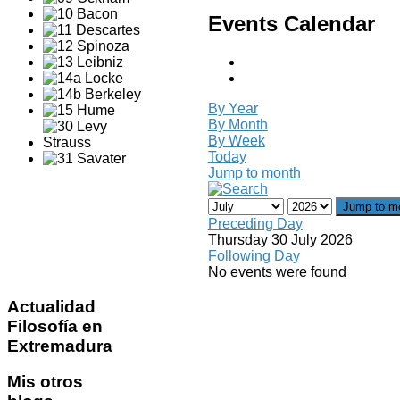
Events Calendar
By Year
By Month
By Week
Today
Jump to month
Jump to m
Preceding Day
Thursday 30 July 2026
Following Day
No events were found
Actualidad
Filosofía en
Extremadura
Mis
otros