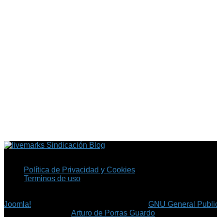
Sindicación Blog
Política de Privacidad y Cookies
Terminos de uso
Copyright © 2026 Fil.ex . Todos los derechos reservados.
Joomla!
es software libre, liberado bajo la
GNU General Public
©
Arturo de Porras Guardo