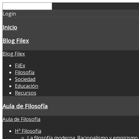
Login
Inicio
Blog Filex
Blog Filex
FilEx
Filosofía
Sociedad
Educación
Recursos
Aula de Filosofía
Aula de Filosofía
Hª Filosofía
La filosofía moderna. Racionalismo y empirismo