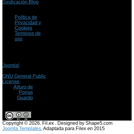
Sindicación Blog
Política de
Privacidad y
Cookies
Terminos de
uso
Copyright © 2026 Fil.ex
. Todos los derechos
reservados.
Joomla!
es software
libre, liberado bajo la
GNU General Public
License.
©
Arturo de
Porras
Guardo
Copyright © 2026. Fil.ex . Designed by Shape5.com
Joomla Templates.
Adaptada para Filex en 2015