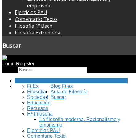
empirismo
Ejercicios PAU
Comentario Texto
Filosofía 1º Bach
Filosofía Extremeña
Buscar
Login
Register
Buscar
Inicio
FilEx
Blog Filex
Filosofía
Aula de Filosofía
Sociedad
Buscar
Educación
Recursos
Hª Filosofía
La filosofía moderna. Racionalismo y
empirismo
Ejercicios PAU
Comentario Texto