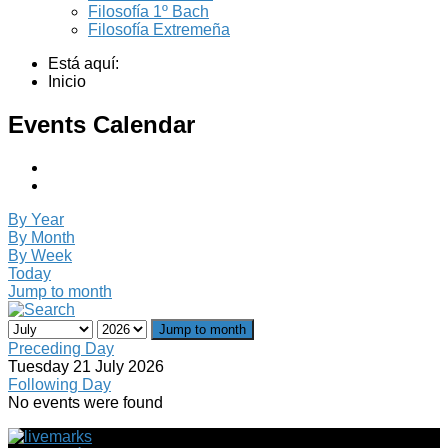
Filosofía 1º Bach
Filosofía Extremeña
Está aquí:
Inicio
Events Calendar
By Year
By Month
By Week
Today
Jump to month
Jump to month
Preceding Day
Tuesday 21 July 2026
Following Day
No events were found