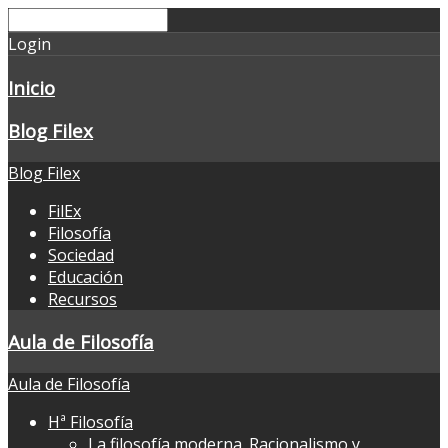
Login
Inicio
Blog Filex
Blog Filex
FilEx
Filosofía
Sociedad
Educación
Recursos
Aula de Filosofía
Aula de Filosofía
Hª Filosofía
La filosofía moderna. Racionalismo y