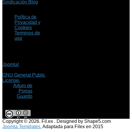
Sindicación Blog
Política de
Privacidad y
Cookies
Terminos de
uso
Copyright © 2026 Fil.ex
. Todos los derechos
reservados.
Joomla!
es software
libre, liberado bajo la
GNU General Public
License.
©
Arturo de
Porras
Guardo
Copyright © 2026. Fil.ex . Designed by Shape5.com
Joomla Templates.
Adaptada para Filex en 2015