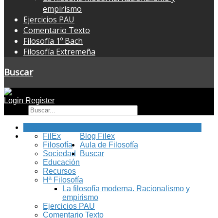
empirismo
Ejercicios PAU
Comentario Texto
Filosofía 1º Bach
Filosofía Extremeña
Buscar
Login
Register
Buscar
Inicio
FilEx
Blog Filex
Filosofía
Aula de Filosofía
Sociedad
Buscar
Educación
Recursos
Hª Filosofía
La filosofía moderna. Racionalismo y
empirismo
Ejercicios PAU
Comentario Texto