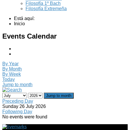
Filosofía 1º Bach
Filosofía Extremeña
Está aquí:
Inicio
Events Calendar
By Year
By Month
By Week
Today
Jump to month
Jump to month
Preceding Day
Sunday 26 July 2026
Following Day
No events were found