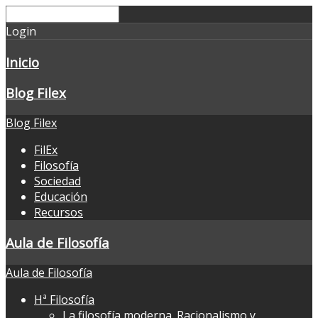
Login
Inicio
Blog Filex
Blog Filex
FilEx
Filosofía
Sociedad
Educación
Recursos
Aula de Filosofía
Aula de Filosofía
Hª Filosofía
La filosofía moderna. Racionalismo y