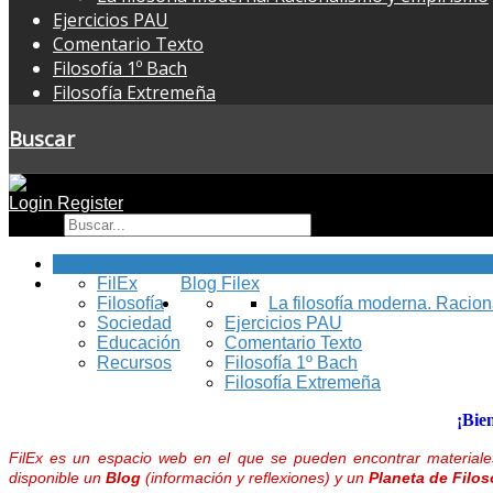
Ejercicios PAU
Comentario Texto
Filosofía 1º Bach
Filosofía Extremeña
Buscar
Login
Register
Buscar
Inicio
FilEx
Blog Filex
Filosofía
La filosofía moderna. Racio
Sociedad
Ejercicios PAU
Educación
Comentario Texto
Recursos
Filosofía 1º Bach
Filosofía Extremeña
¡Bie
FilEx es un espacio web en el que se pueden encontrar materiales
disponible un
Blog
(información y reflexiones) y un
Planeta de Filos