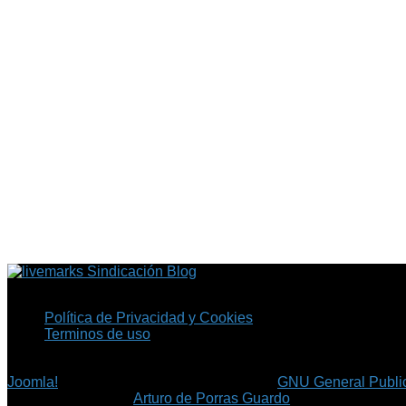
Sindicación Blog
Política de Privacidad y Cookies
Terminos de uso
Copyright © 2026 Fil.ex . Todos los derechos reservados.
Joomla!
es software libre, liberado bajo la
GNU General Public
©
Arturo de Porras Guardo