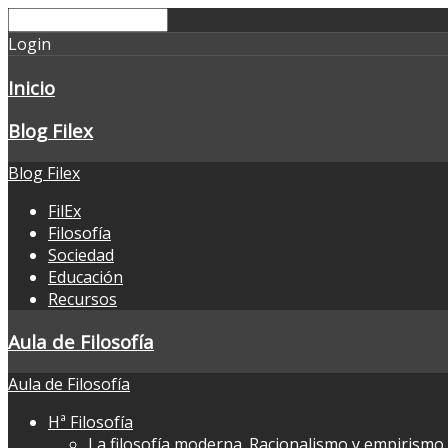
Login
Inicio
Blog Filex
Blog Filex
FilEx
Filosofía
Sociedad
Educación
Recursos
Aula de Filosofía
Aula de Filosofía
Hª Filosofía
La filosofía moderna. Racionalismo y empirismo