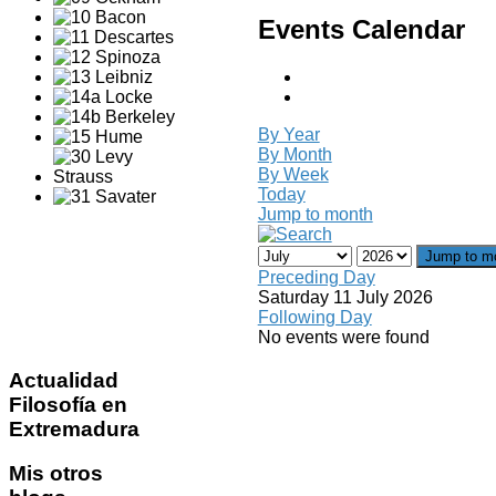
Events Calendar
By Year
By Month
By Week
Today
Jump to month
Jump to m
Preceding Day
Saturday 11 July 2026
Following Day
No events were found
Actualidad
Filosofía en
Extremadura
Mis
otros