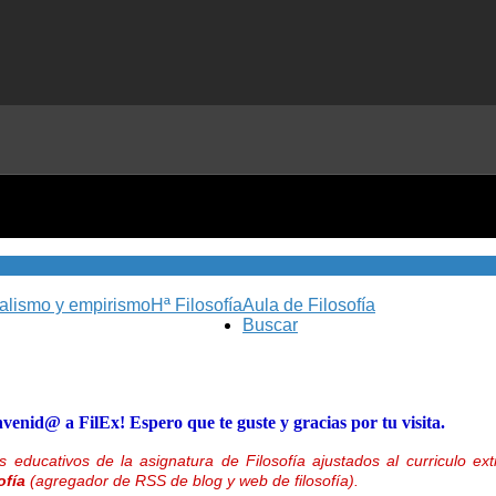
nalismo y empirismo
Hª Filosofía
Aula de Filosofía
Buscar
nvenid@ a FilEx! Espero que te guste y gracias por tu visita.
 educativos de la asignatura de Filosofía ajustados al curriculo 
ofía
(agregador de RSS de blog y web de filosofía).