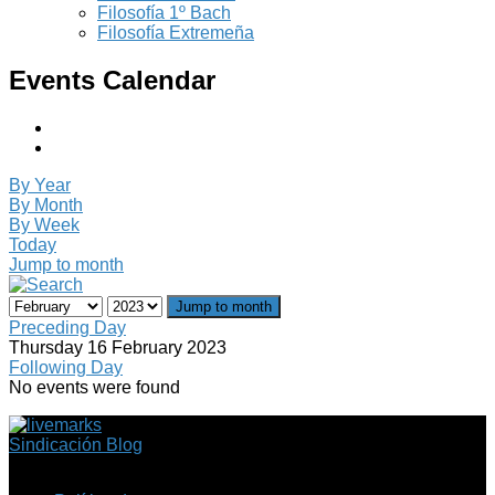
Filosofía 1º Bach
Filosofía Extremeña
Events Calendar
By Year
By Month
By Week
Today
Jump to month
Jump to month
Preceding Day
Thursday 16 February 2023
Following Day
No events were found
Sindicación Blog