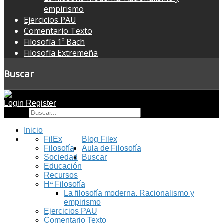
empirismo
Ejercicios PAU
Comentario Texto
Filosofía 1º Bach
Filosofía Extremeña
Buscar
Login
Register
Buscar
Inicio
FilEx
Blog Filex
Filosofía
Aula de Filosofía
Sociedad
Buscar
Educación
Recursos
Hª Filosofía
La filosofía moderna. Racionalismo y
empirismo
Ejercicios PAU
Comentario Texto