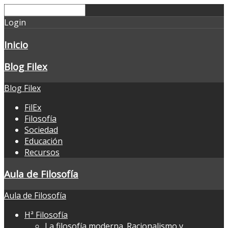
Login
Inicio
Blog Filex
Blog Filex
FilEx
Filosofía
Sociedad
Educación
Recursos
Aula de Filosofía
Aula de Filosofía
Hª Filosofía
La filosofía moderna. Racionalismo y