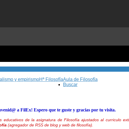
nalismo y empirismo
Hª Filosofía
Aula de Filosofía
Buscar
nvenid@ a FilEx! Espero que te guste y gracias por tu visita.
 educativos de la asignatura de Filosofía ajustados al curriculo 
ofía
(agregador de RSS de blog y web de filosofía).