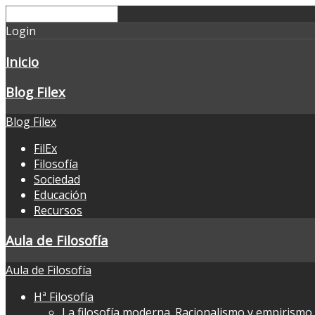
Login
Inicio
Blog Filex
Blog Filex
FilEx
Filosofía
Sociedad
Educación
Recursos
Aula de Filosofía
Aula de Filosofía
Hª Filosofía
La filosofía moderna. Racionalismo y empirismo