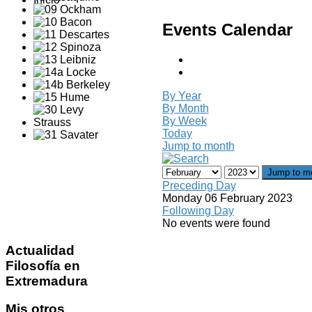
Events Calendar
By Year
By Month
By Week
Today
Jump to month
Jump to m
Preceding Day
Monday 06 February 2023
Following Day
No events were found
Actualidad
Filosofía en
Extremadura
Mis
otros