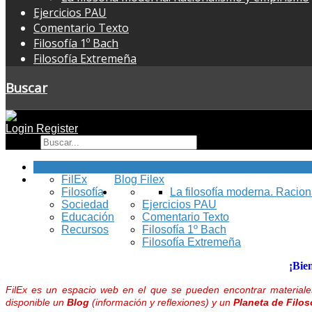
Ejercicios PAU
Comentario Texto
Filosofía 1º Bach
Filosofía Extremeña
Buscar
Login
Register
Buscar
Inicio
FilEx
Blog Filex
Filosofía
La filosofía moderna. Racio
Sociedad
Ejercicios PAU
Educación
Comentario Texto
Recursos
Filosofía 1º Bach
Filosofía Extremeña
¡Bie
FilEx es un espacio web en el que se pueden encontrar materiales
disponible un
Blog
(información y reflexiones) y un
Planeta de Filos