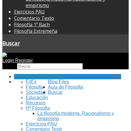
empirismo
Ejercicios PAU
Comentario Texto
Filosofía 1º Bach
Filosofía Extremeña
Buscar
Login
Register
Buscar
Inicio
FilEx
Blog Filex
Filosofía
Aula de Filosofía
Sociedad
Buscar
Educación
Recursos
Hª Filosofía
La filosofía moderna. Racionalismo y
empirismo
Ejercicios PAU
Comentario Texto