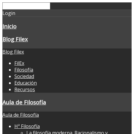
Login
Inicio
Blog Filex
Blog Filex
FilEx
Filosofía
Sociedad
Educación
Recursos
Aula de Filosofía
Aula de Filosofía
Hª Filosofía
La filosofía moderna. Racionalismo y