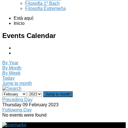
Filosofía 1º Bach
Filosofía Extremeña
Está aquí:
Inicio
Events Calendar
By Year
By Month
By Week
Today
Jump to month
Jump to month
Preceding Day
Thursday 09 February 2023
Following Day
No events were found