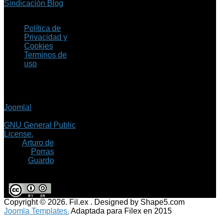
Sindicación Blog
Política de
Privacidad y
Cookies
Terminos de
uso
Copyright © 2026 Fil.ex
. Todos los derechos
reservados.
Joomla!
es software
libre, liberado bajo la
GNU General Public
License.
©
Arturo de
Porras
Guardo
Copyright © 2026. Fil.ex . Designed by Shape5.com
Joomla Templates.
Adaptada para Filex en 2015