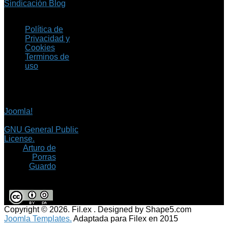
Sindicación Blog
Política de
Privacidad y
Cookies
Terminos de
uso
Copyright © 2026 Fil.ex
. Todos los derechos
reservados.
Joomla!
es software
libre, liberado bajo la
GNU General Public
License.
©
Arturo de
Porras
Guardo
Copyright © 2026. Fil.ex . Designed by Shape5.com
Joomla Templates.
Adaptada para Filex en 2015