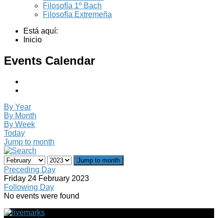
Filosofía 1º Bach
Filosofía Extremeña
Está aquí:
Inicio
Events Calendar
By Year
By Month
By Week
Today
Jump to month
Jump to month
Preceding Day
Friday 24 February 2023
Following Day
No events were found