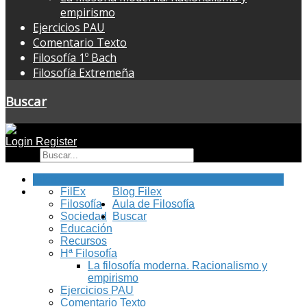
empirismo
Ejercicios PAU
Comentario Texto
Filosofía 1º Bach
Filosofía Extremeña
Buscar
Login
Register
Buscar
Inicio
FilEx
Blog Filex
Filosofía
Aula de Filosofía
Sociedad
Buscar
Educación
Recursos
Hª Filosofía
La filosofía moderna. Racionalismo y
empirismo
Ejercicios PAU
Comentario Texto