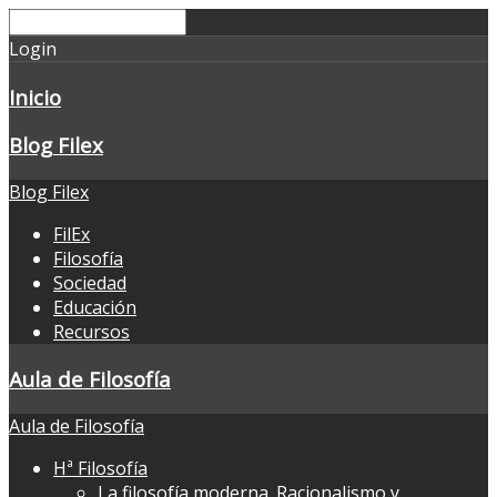
Login
Inicio
Blog Filex
Blog Filex
FilEx
Filosofía
Sociedad
Educación
Recursos
Aula de Filosofía
Aula de Filosofía
Hª Filosofía
La filosofía moderna. Racionalismo y