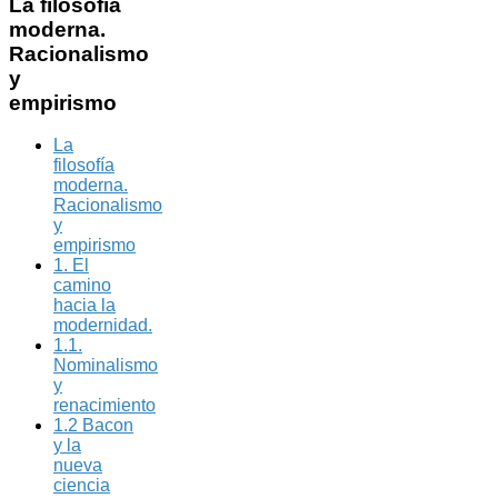
La
filosofía
moderna.
Racionalismo
y
empirismo
La
filosofía
moderna.
Racionalismo
y
empirismo
1. El
camino
hacia la
modernidad.
1.1.
Nominalismo
y
renacimiento
1.2 Bacon
y la
nueva
ciencia