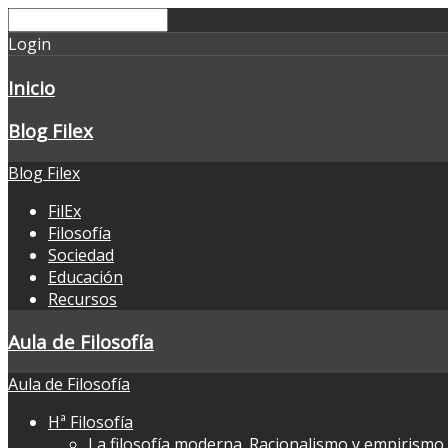
Login
Inicio
Blog Filex
Blog Filex
FilEx
Filosofía
Sociedad
Educación
Recursos
Aula de Filosofía
Aula de Filosofía
Hª Filosofía
La filosofía moderna. Racionalismo y empirismo