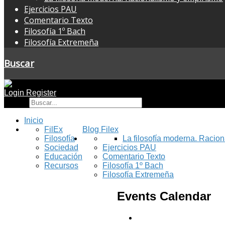
Ejercicios PAU
Comentario Texto
Filosofía 1º Bach
Filosofía Extremeña
Buscar
Login
Register
Buscar
Inicio
FilEx
Blog Filex
Filosofía
La filosofía moderna. Racio
Sociedad
Ejercicios PAU
Educación
Comentario Texto
Recursos
Filosofía 1º Bach
Filosofía Extremeña
Events Calendar