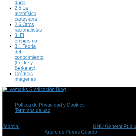
duda
2.5 La
metafísica
cartesiana
2.6 Otros
racionalistas
3. El
empirismo
3.1 Teoría
del
conocimiento
(Locke y
Berkeley)
Créditos
imágenes
Sindicación Blog
Política de Privacidad y Cookies
Terminos de uso
Copyright © 2026 Fil.ex . Todos los derechos reservados.
Joomla!
es software libre, liberado bajo la
GNU General Public
©
Arturo de Porras Guardo