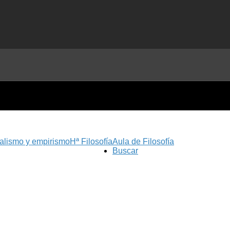
nalismo y empirismo
Hª Filosofía
Aula de Filosofía
Buscar