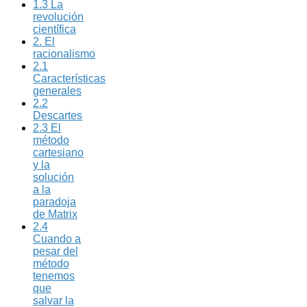
1.3 La
revolución
científica
2. El
racionalismo
2.1
Características
generales
2.2
Descartes
2.3 El
método
cartesiano
y la
solución
a la
paradoja
de Matrix
2.4
Cuando a
pesar del
método
tenemos
que
salvar la