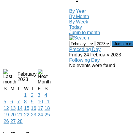
By Year
By Month
By Week
Today
Jump to month
Jump to m
Preceding Day
Friday 24 February 2023
Following Day
No events were found
February
2023
S
M
T
W
T
F
S
1
2
3
4
5
6
7
8
9
10
11
12
13
14
15
16
17
18
19
20
21
22
23
24
25
26
27
28