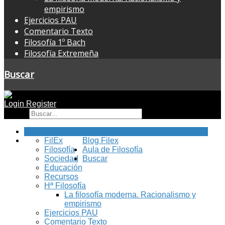
empirismo
Ejercicios PAU
Comentario Texto
Filosofía 1º Bach
Filosofía Extremeña
Buscar
Login
Register
Buscar
Inicio
FilEx
Blog Filex
Filosofía
Aula de Filosofía
Sociedad
Buscar
Educación
Recursos
Hª Filosofía
La filosofía moderna. Racionalismo y
empirismo
Ejercicios PAU
Comentario Texto