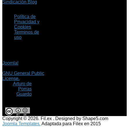
Sindicación Blog
Política de
Privacidad y
Cookies
Terminos de
uso
Copyright © 2026 Fil.ex
. Todos los derechos
reservados.
Joomla!
es software
libre, liberado bajo la
GNU General Public
License.
©
Arturo de
Porras
Guardo
Copyright © 2026. Fil.ex . Designed by Shape5.com
Joomla Templates.
Adaptada para Filex en 2015