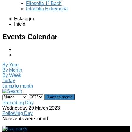
Filosofía 1º Bach
Filosofía Extremeña
Está aquí:
Inicio
Events Calendar
By Year
By Month
By Week
Today
Jump to month
Jump to month
Preceding Day
Wednesday 29 March 2023
Following Day
No events were found