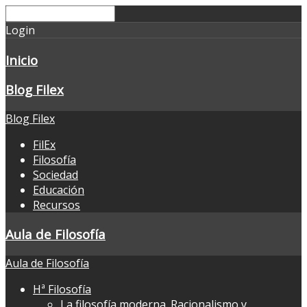
Login
Inicio
Blog Filex
Blog Filex
FilEx
Filosofía
Sociedad
Educación
Recursos
Aula de Filosofía
Aula de Filosofía
Hª Filosofía
La filosofía moderna. Racionalismo y