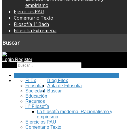
empirismo
Ejercicios PAU
Comentario Texto
Filosofía 1º Bach
Filosofía Extremeña
Buscar
Login
Register
Buscar
Inicio
FilEx
Blog Filex
Filosofía
Aula de Filosofía
Sociedad
Buscar
Educación
Recursos
Hª Filosofía
La filosofía moderna. Racionalismo y
empirismo
Ejercicios PAU
Comentario Texto