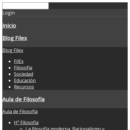
Login
Inicio
Blog Filex
Blog Filex
FilEx
Filosofía
Sociedad
Educación
Recursos
Aula de Filosofía
Aula de Filosofía
Hª Filosofía
La filosofía moderna. Racionalismo y