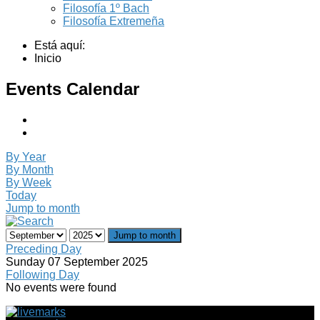
Filosofía 1º Bach
Filosofía Extremeña
Está aquí:
Inicio
Events Calendar
By Year
By Month
By Week
Today
Jump to month
Jump to month
Preceding Day
Sunday 07 September 2025
Following Day
No events were found