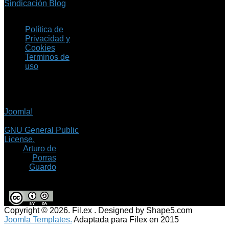
Sindicación Blog
Política de
Privacidad y
Cookies
Terminos de
uso
Copyright © 2026 Fil.ex
. Todos los derechos
reservados.
Joomla!
es software
libre, liberado bajo la
GNU General Public
License.
©
Arturo de
Porras
Guardo
Copyright © 2026. Fil.ex . Designed by Shape5.com
Joomla Templates.
Adaptada para Filex en 2015