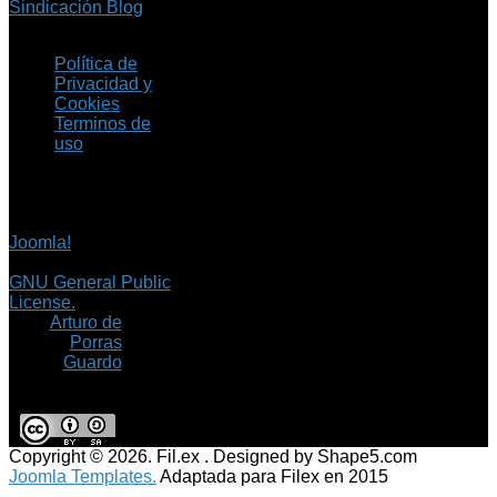
Sindicación Blog
Política de
Privacidad y
Cookies
Terminos de
uso
Copyright © 2026 Fil.ex
. Todos los derechos
reservados.
Joomla!
es software
libre, liberado bajo la
GNU General Public
License.
©
Arturo de
Porras
Guardo
Copyright © 2026. Fil.ex . Designed by Shape5.com
Joomla Templates.
Adaptada para Filex en 2015