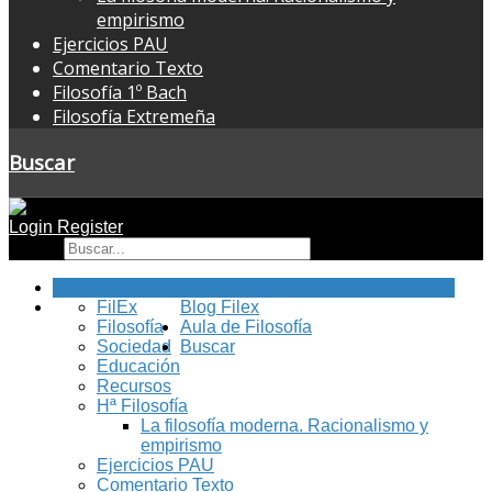
empirismo
Ejercicios PAU
Comentario Texto
Filosofía 1º Bach
Filosofía Extremeña
Buscar
Login
Register
Buscar
Inicio
FilEx
Blog Filex
Filosofía
Aula de Filosofía
Sociedad
Buscar
Educación
Recursos
Hª Filosofía
La filosofía moderna. Racionalismo y
empirismo
Ejercicios PAU
Comentario Texto