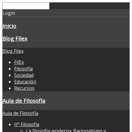
Login
Inicio
Blog Filex
Blog Filex
FilEx
Filosofía
Sociedad
Educación
Recursos
Aula de Filosofía
Aula de Filosofía
Hª Filosofía
La filosofía moderna. Racionalismo y