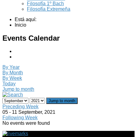
Filosofía 1º Bach
Filosofía Extremeña
Está aquí:
Inicio
Events Calendar
By Year
By Month
By Week
Today
Jump to month
Jump to month
Preceding Week
05 - 11 September, 2021
Following Week
No events were found