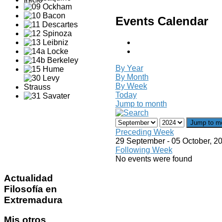
Events Calendar
By Year
By Month
By Week
Today
Jump to month
Jump to m
Preceding Week
29 September - 05 October, 2
Following Week
No events were found
Actualidad
Filosofía en
Extremadura
Mis
otros