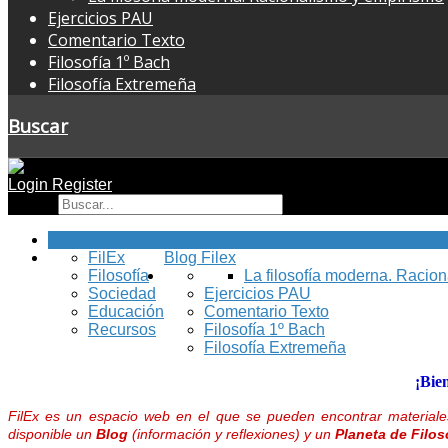
Ejercicios PAU
Comentario Texto
Filosofía 1º Bach
Filosofía Extremeña
Buscar
Login
Register
Buscar
Inicio
FilEx
Blog Filex
Filosofía
La filosofía moderna. Racio
Sociedad
Ejercicios PAU
Educación
Comentario Texto
Recursos
Filosofía 1º Bach
Filosofía Extremeña
¡Bie
FilEx es un espacio web en el que se pueden encontrar materiales
disponible un
Blog
(información y reflexiones) y un
Planeta de Filos