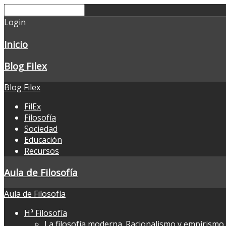
Login
Inicio
Blog Filex
Blog Filex
FilEx
Filosofía
Sociedad
Educación
Recursos
Aula de Filosofía
Aula de Filosofía
Hª Filosofía
La filosofía moderna. Racionalismo y empirismo