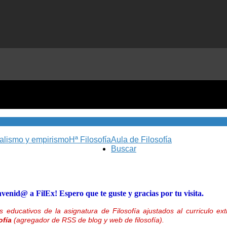
nalismo y empirismo
Hª Filosofía
Aula de Filosofía
Buscar
nvenid@ a FilEx! Espero que te guste y gracias por tu visita.
 educativos de la asignatura de Filosofía ajustados al curriculo 
ofía
(agregador de RSS de blog y web de filosofía).