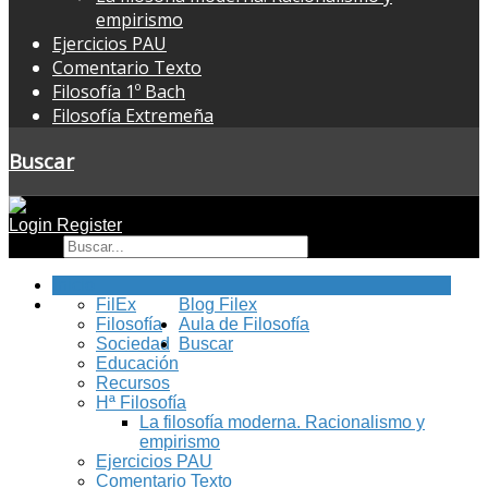
empirismo
Ejercicios PAU
Comentario Texto
Filosofía 1º Bach
Filosofía Extremeña
Buscar
Login
Register
Buscar
Inicio
FilEx
Blog Filex
Filosofía
Aula de Filosofía
Sociedad
Buscar
Educación
Recursos
Hª Filosofía
La filosofía moderna. Racionalismo y
empirismo
Ejercicios PAU
Comentario Texto