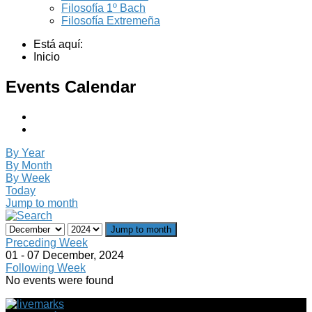
Filosofía 1º Bach
Filosofía Extremeña
Está aquí:
Inicio
Events Calendar
By Year
By Month
By Week
Today
Jump to month
Jump to month
Preceding Week
01 - 07 December, 2024
Following Week
No events were found