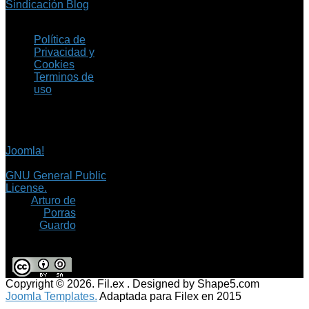
Sindicación Blog
Política de
Privacidad y
Cookies
Terminos de
uso
Copyright © 2026 Fil.ex
. Todos los derechos
reservados.
Joomla!
es software
libre, liberado bajo la
GNU General Public
License.
©
Arturo de
Porras
Guardo
Copyright © 2026. Fil.ex . Designed by Shape5.com
Joomla Templates.
Adaptada para Filex en 2015