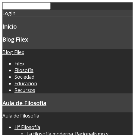
Login
Inicio
Blog Filex
Blog Filex
FilEx
Filosofía
Sociedad
Educación
Recursos
Aula de Filosofía
Aula de Filosofía
Hª Filosofía
La filosofía moderna. Racionalismo y