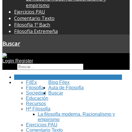
empirismo
Ejercicios PAU
Comentario Texto
Filosofía 1º Bach
Filosofía Extremeña
Buscar
Login
Register
Buscar
Inicio
FilEx
Blog Filex
Filosofía
Aula de Filosofía
Sociedad
Buscar
Educación
Recursos
Hª Filosofía
La filosofía moderna. Racionalismo y
empirismo
Ejercicios PAU
Comentario Texto