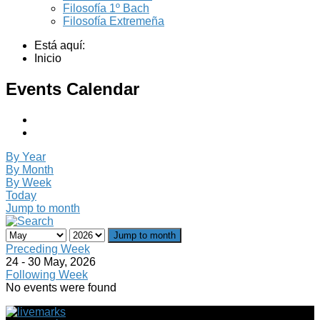
Filosofía 1º Bach
Filosofía Extremeña
Está aquí:
Inicio
Events Calendar
By Year
By Month
By Week
Today
Jump to month
Jump to month
Preceding Week
24 - 30 May, 2026
Following Week
No events were found