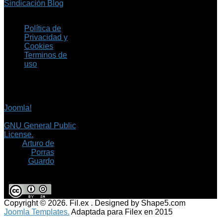
Sindicación Blog
Política de
Privacidad y
Cookies
Terminos de
uso
Copyright © 2026 Fil.ex
. Todos los derechos
reservados.
Joomla!
es software
libre, liberado bajo la
GNU General Public
License.
©
Arturo de
Porras
Guardo
Copyright © 2026. Fil.ex . Designed by Shape5.com
Joomla Templates.
Adaptada para Filex en 2015