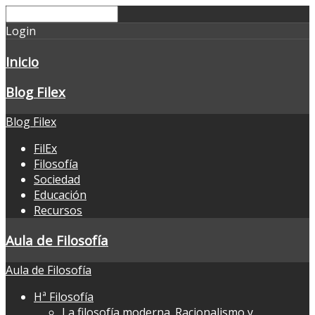
Login
Inicio
Blog Filex
Blog Filex
FilEx
Filosofía
Sociedad
Educación
Recursos
Aula de Filosofía
Aula de Filosofía
Hª Filosofía
La filosofía moderna. Racionalismo y