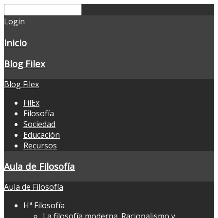
Login
Inicio
Blog Filex
Blog Filex
FilEx
Filosofía
Sociedad
Educación
Recursos
Aula de Filosofía
Aula de Filosofía
Hª Filosofía
La filosofía moderna. Racionalismo y