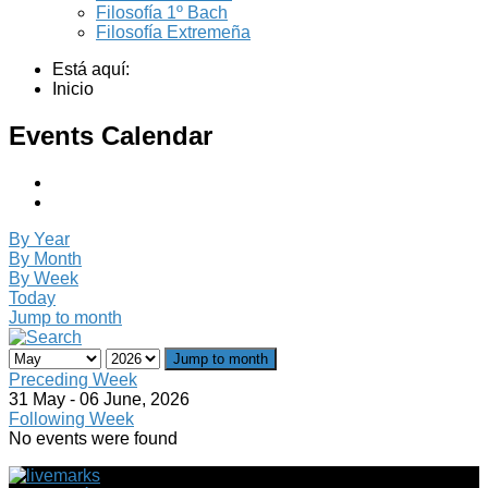
Filosofía 1º Bach
Filosofía Extremeña
Está aquí:
Inicio
Events Calendar
By Year
By Month
By Week
Today
Jump to month
Jump to month
Preceding Week
31 May - 06 June, 2026
Following Week
No events were found