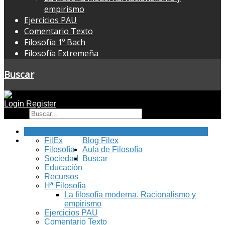
empirismo
Ejercicios PAU
Comentario Texto
Filosofía 1º Bach
Filosofía Extremeña
Buscar
Login
Register
Buscar
Inicio
FilEx
Blog Filex
Filosofía
Aula de Filosofía
Sociedad
Buscar
Educación
Recursos
Hª Filosofía
La filosofía moderna. Racionalismo y
empirismo
Ejercicios PAU
Comentario Texto