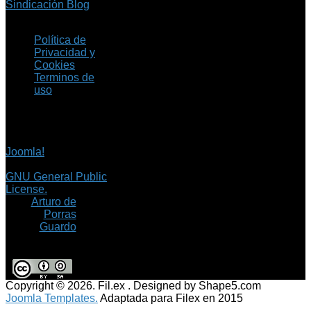
Sindicación Blog
Política de
Privacidad y
Cookies
Terminos de
uso
Copyright © 2026 Fil.ex
. Todos los derechos
reservados.
Joomla!
es software
libre, liberado bajo la
GNU General Public
License.
©
Arturo de
Porras
Guardo
Copyright © 2026. Fil.ex . Designed by Shape5.com
Joomla Templates.
Adaptada para Filex en 2015