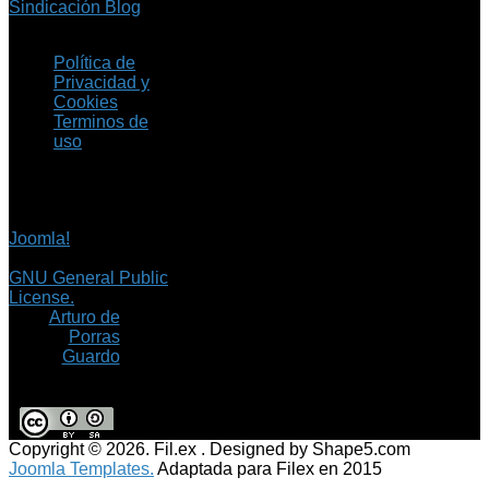
Sindicación Blog
Política de
Privacidad y
Cookies
Terminos de
uso
Copyright © 2026 Fil.ex
. Todos los derechos
reservados.
Joomla!
es software
libre, liberado bajo la
GNU General Public
License.
©
Arturo de
Porras
Guardo
Copyright © 2026. Fil.ex . Designed by Shape5.com
Joomla Templates.
Adaptada para Filex en 2015