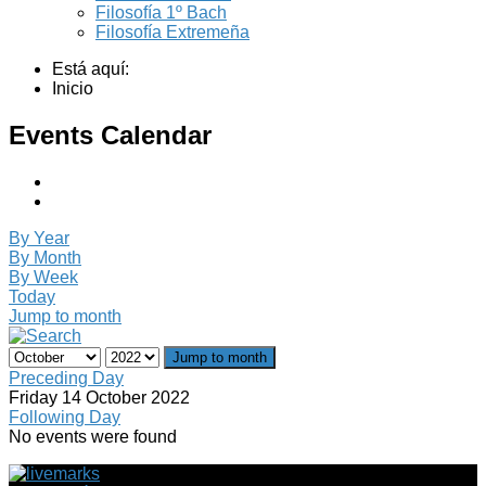
Filosofía 1º Bach
Filosofía Extremeña
Está aquí:
Inicio
Events Calendar
By Year
By Month
By Week
Today
Jump to month
Jump to month
Preceding Day
Friday 14 October 2022
Following Day
No events were found