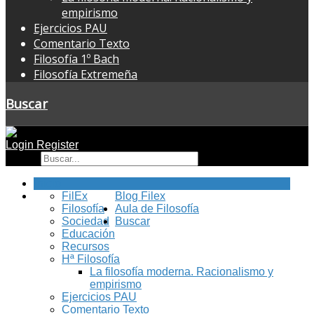
empirismo
Ejercicios PAU
Comentario Texto
Filosofía 1º Bach
Filosofía Extremeña
Buscar
Login
Register
Buscar
Inicio
FilEx
Blog Filex
Filosofía
Aula de Filosofía
Sociedad
Buscar
Educación
Recursos
Hª Filosofía
La filosofía moderna. Racionalismo y
empirismo
Ejercicios PAU
Comentario Texto