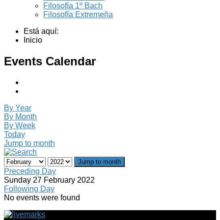
Filosofía 1º Bach
Filosofía Extremeña
Está aquí:
Inicio
Events Calendar
By Year
By Month
By Week
Today
Jump to month
Jump to month
Preceding Day
Sunday 27 February 2022
Following Day
No events were found