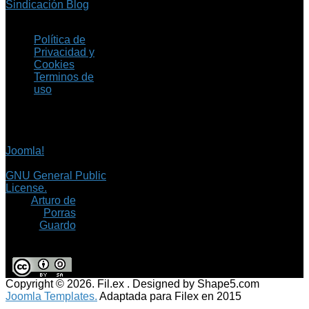
Sindicación Blog
Política de
Privacidad y
Cookies
Terminos de
uso
Copyright © 2026 Fil.ex
. Todos los derechos
reservados.
Joomla!
es software
libre, liberado bajo la
GNU General Public
License.
©
Arturo de
Porras
Guardo
Copyright © 2026. Fil.ex . Designed by Shape5.com
Joomla Templates.
Adaptada para Filex en 2015