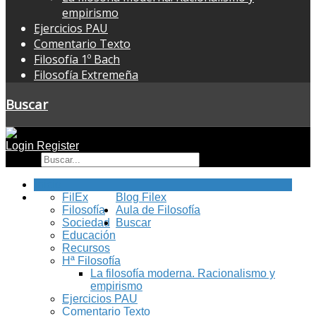
empirismo
Ejercicios PAU
Comentario Texto
Filosofía 1º Bach
Filosofía Extremeña
Buscar
Login
Register
Buscar
Inicio
FilEx
Blog Filex
Filosofía
Aula de Filosofía
Sociedad
Buscar
Educación
Recursos
Hª Filosofía
La filosofía moderna. Racionalismo y
empirismo
Ejercicios PAU
Comentario Texto