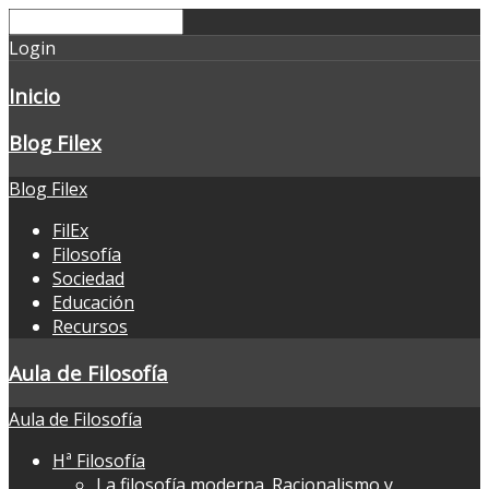
Login
Inicio
Blog Filex
Blog Filex
FilEx
Filosofía
Sociedad
Educación
Recursos
Aula de Filosofía
Aula de Filosofía
Hª Filosofía
La filosofía moderna. Racionalismo y