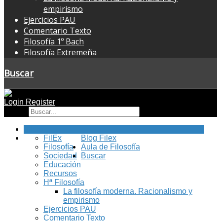
empirismo
Ejercicios PAU
Comentario Texto
Filosofía 1º Bach
Filosofía Extremeña
Buscar
Login
Register
Buscar
Inicio
FilEx
Blog Filex
Filosofía
Aula de Filosofía
Sociedad
Buscar
Educación
Recursos
Hª Filosofía
La filosofía moderna. Racionalismo y
empirismo
Ejercicios PAU
Comentario Texto