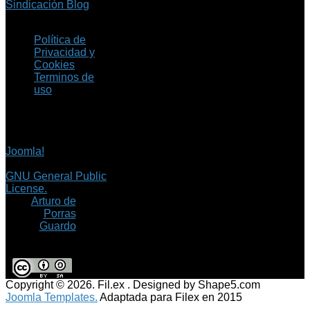
Sindicación Blog
Política de
Privacidad y
Cookies
Terminos de
uso
Copyright © 2026 Fil.ex
. Todos los derechos
reservados.
Joomla!
es software
libre, liberado bajo la
GNU General Public
License.
©
Arturo de
Porras
Guardo
Copyright © 2026. Fil.ex . Designed by Shape5.com
Joomla Templates.
Adaptada para Filex en 2015