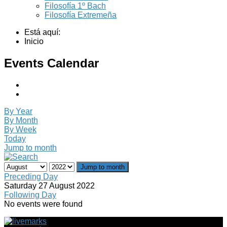
Filosofía 1º Bach
Filosofía Extremeña
Está aquí:
Inicio
Events Calendar
By Year
By Month
By Week
Today
Jump to month
Jump to month
Preceding Day
Saturday 27 August 2022
Following Day
No events were found