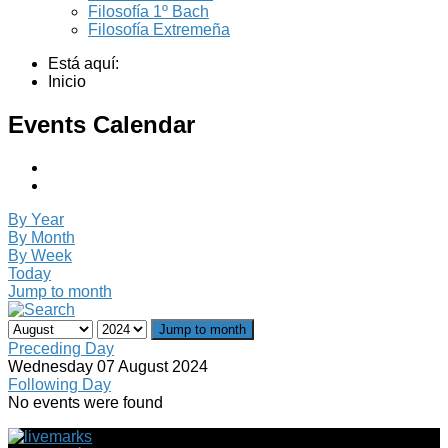
Filosofía 1º Bach
Filosofía Extremeña
Está aquí:
Inicio
Events Calendar
By Year
By Month
By Week
Today
Jump to month
Jump to month
Preceding Day
Wednesday 07 August 2024
Following Day
No events were found