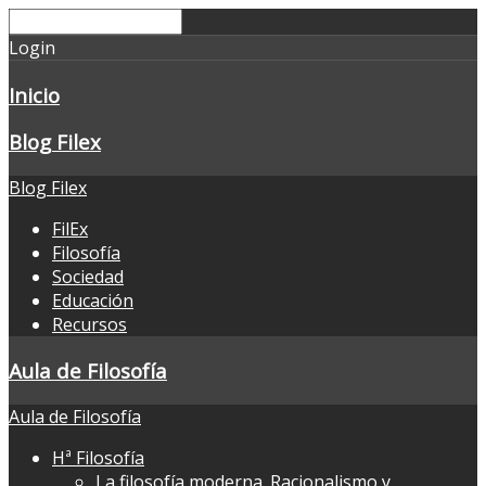
Login
Inicio
Blog Filex
Blog Filex
FilEx
Filosofía
Sociedad
Educación
Recursos
Aula de Filosofía
Aula de Filosofía
Hª Filosofía
La filosofía moderna. Racionalismo y