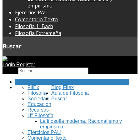
empirismo
Ejercicios PAU
Comentario Texto
Filosofía 1º Bach
Filosofía Extremeña
Buscar
Login
Register
Buscar
Inicio
FilEx
Blog Filex
Filosofía
Aula de Filosofía
Sociedad
Buscar
Educación
Recursos
Hª Filosofía
La filosofía moderna. Racionalismo y
empirismo
Ejercicios PAU
Comentario Texto