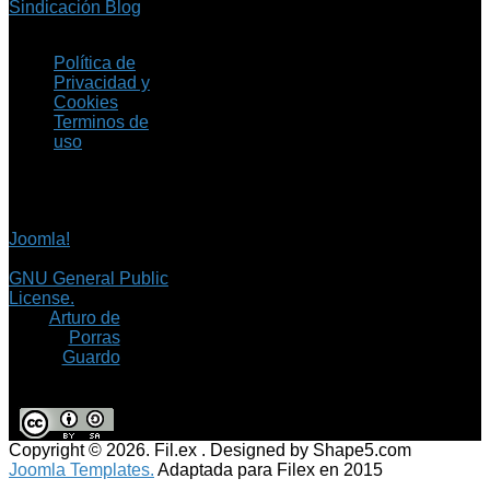
Sindicación Blog
Política de
Privacidad y
Cookies
Terminos de
uso
Copyright © 2026 Fil.ex
. Todos los derechos
reservados.
Joomla!
es software
libre, liberado bajo la
GNU General Public
License.
©
Arturo de
Porras
Guardo
Copyright © 2026. Fil.ex . Designed by Shape5.com
Joomla Templates.
Adaptada para Filex en 2015