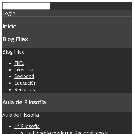
Login
Inicio
Blog Filex
Blog Filex
FilEx
Filosofía
Sociedad
Educación
Recursos
Aula de Filosofía
Aula de Filosofía
Hª Filosofía
La filosofía moderna. Racionalismo y