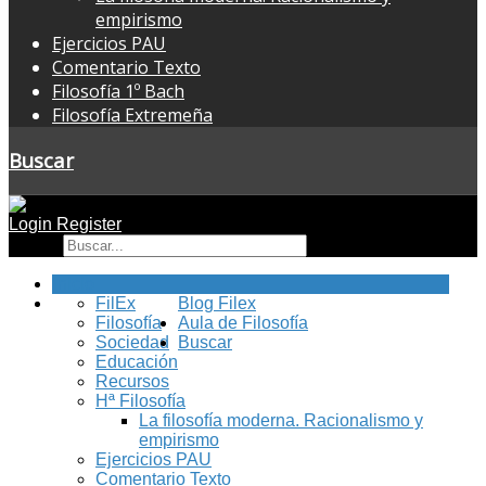
empirismo
Ejercicios PAU
Comentario Texto
Filosofía 1º Bach
Filosofía Extremeña
Buscar
Login
Register
Buscar
Inicio
FilEx
Blog Filex
Filosofía
Aula de Filosofía
Sociedad
Buscar
Educación
Recursos
Hª Filosofía
La filosofía moderna. Racionalismo y
empirismo
Ejercicios PAU
Comentario Texto