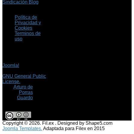
Sindicación Blog
Política de
Privacidad y
Cookies
Terminos de
uso
Copyright © 2026 Fil.ex
. Todos los derechos
reservados.
Joomla!
es software
libre, liberado bajo la
GNU General Public
License.
©
Arturo de
Porras
Guardo
Copyright © 2026. Fil.ex . Designed by Shape5.com
Joomla Templates.
Adaptada para Filex en 2015