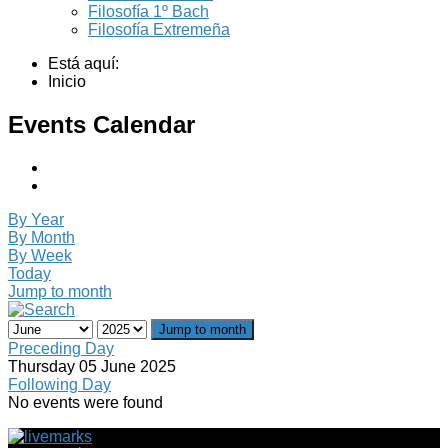
Filosofía 1º Bach
Filosofía Extremeña
Está aquí:
Inicio
Events Calendar
By Year
By Month
By Week
Today
Jump to month
Jump to month
Preceding Day
Thursday 05 June 2025
Following Day
No events were found