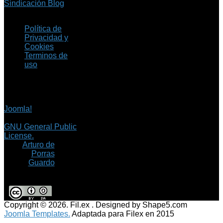
Sindicación Blog
Política de
Privacidad y
Cookies
Terminos de
uso
Copyright © 2026 Fil.ex
. Todos los derechos
reservados.
Joomla!
es software
libre, liberado bajo la
GNU General Public
License.
©
Arturo de
Porras
Guardo
Copyright © 2026. Fil.ex . Designed by Shape5.com
Joomla Templates.
Adaptada para Filex en 2015