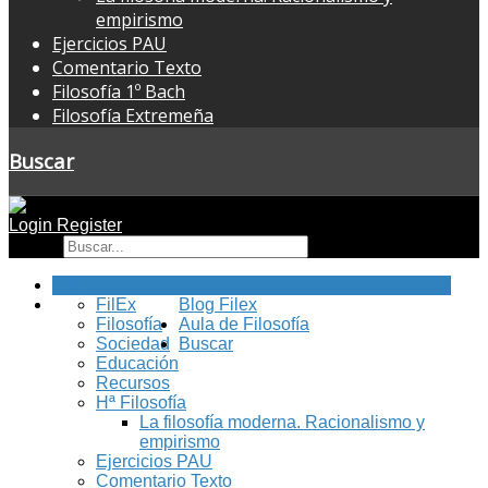
empirismo
Ejercicios PAU
Comentario Texto
Filosofía 1º Bach
Filosofía Extremeña
Buscar
Login
Register
Buscar
Inicio
FilEx
Blog Filex
Filosofía
Aula de Filosofía
Sociedad
Buscar
Educación
Recursos
Hª Filosofía
La filosofía moderna. Racionalismo y
empirismo
Ejercicios PAU
Comentario Texto