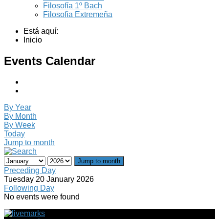
Filosofía 1º Bach
Filosofía Extremeña
Está aquí:
Inicio
Events Calendar
By Year
By Month
By Week
Today
Jump to month
Jump to month
Preceding Day
Tuesday 20 January 2026
Following Day
No events were found