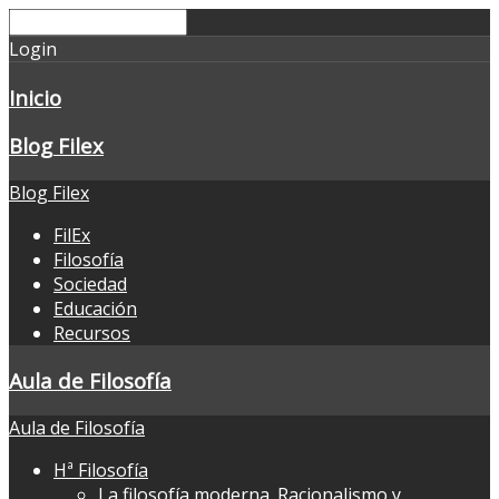
Login
Inicio
Blog Filex
Blog Filex
FilEx
Filosofía
Sociedad
Educación
Recursos
Aula de Filosofía
Aula de Filosofía
Hª Filosofía
La filosofía moderna. Racionalismo y