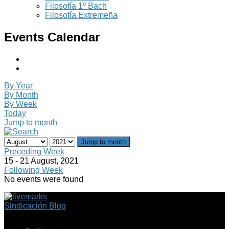
Filosofía 1º Bach
Filosofía Extremeña
Events Calendar
By Year
By Month
By Week
Today
Jump to month
Jump to month
Preceding Week
15 - 21 August, 2021
Following Week
No events were found
Sindicación Blog