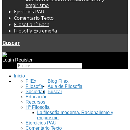
empirismo
Ejercicios PAU
Comentario Texto
Filosofía 1º Bach
Filosofía Extremeña
Buscar
Login
Register
Buscar
Inicio
FilEx
Blog Filex
Filosofía
Aula de Filosofía
Sociedad
Buscar
Educación
Recursos
Hª Filosofía
La filosofía moderna. Racionalismo y
empirismo
Ejercicios PAU
Comentario Texto