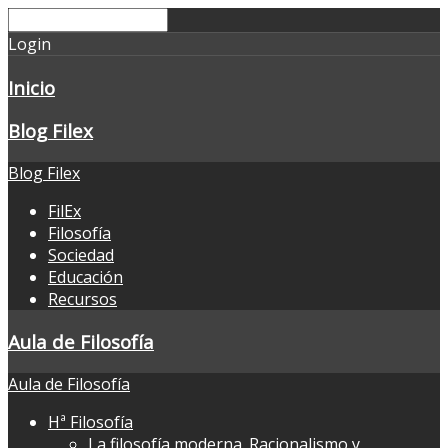
Login
Inicio
Blog Filex
Blog Filex
FilEx
Filosofía
Sociedad
Educación
Recursos
Aula de Filosofía
Aula de Filosofía
Hª Filosofía
La filosofía moderna. Racionalismo y