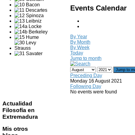
Events Calendar
By Year
By Month
By Week
Today
Jump to month
Jump to m
Preceding Day
Monday 16 August 2021
Following Day
No events were found
Actualidad
Filosofía en
Extremadura
Mis
otros