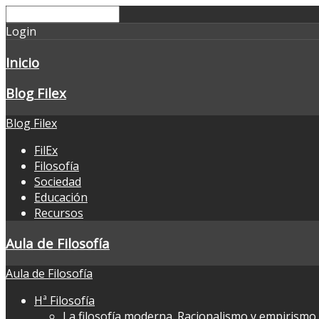
Login
Inicio
Blog Filex
Blog Filex
FilEx
Filosofía
Sociedad
Educación
Recursos
Aula de Filosofía
Aula de Filosofía
Hª Filosofía
La filosofía moderna. Racionalismo y empirismo