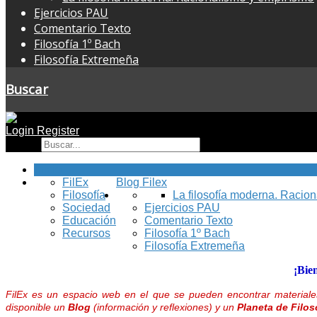
Ejercicios PAU
Comentario Texto
Filosofía 1º Bach
Filosofía Extremeña
Buscar
Login
Register
Buscar
Inicio
FilEx
Blog Filex
Filosofía
La filosofía moderna. Racio
Sociedad
Ejercicios PAU
Educación
Comentario Texto
Recursos
Filosofía 1º Bach
Filosofía Extremeña
¡Bie
FilEx es un espacio web en el que se pueden encontrar materiales
disponible un
Blog
(información y reflexiones) y un
Planeta de Filos