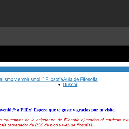
nalismo y empirismo
Hª Filosofía
Aula de Filosofía
Buscar
nvenid@ a FilEx! Espero que te guste y gracias por tu visita.
 educativos de la asignatura de Filosofía ajustados al curriculo 
ofía
(agregador de RSS de blog y web de filosofía).