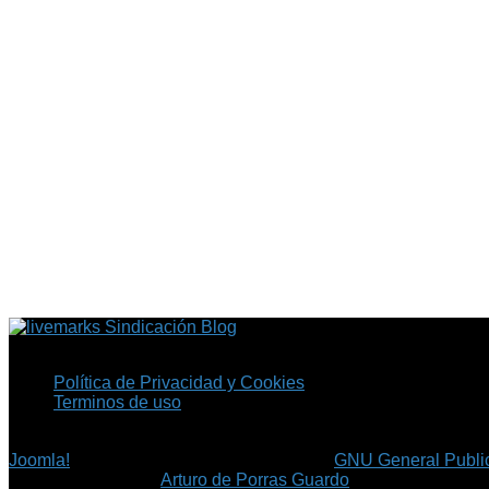
Sindicación Blog
Política de Privacidad y Cookies
Terminos de uso
Copyright © 2026 Fil.ex . Todos los derechos reservados.
Joomla!
es software libre, liberado bajo la
GNU General Public
©
Arturo de Porras Guardo