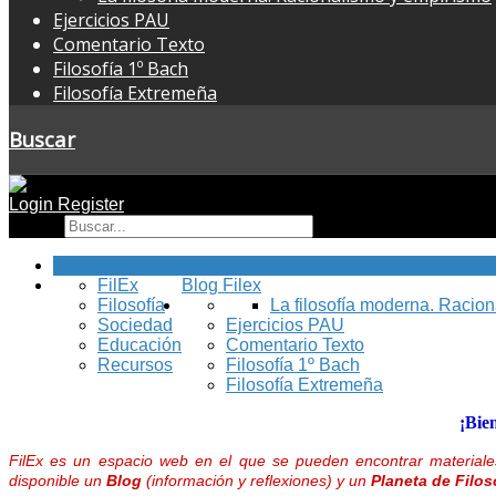
Ejercicios PAU
Comentario Texto
Filosofía 1º Bach
Filosofía Extremeña
Buscar
Login
Register
Buscar
Inicio
FilEx
Blog Filex
Filosofía
La filosofía moderna. Racio
Sociedad
Ejercicios PAU
Educación
Comentario Texto
Recursos
Filosofía 1º Bach
Filosofía Extremeña
¡Bie
FilEx es un espacio web en el que se pueden encontrar materiales
disponible un
Blog
(información y reflexiones) y un
Planeta de Filos