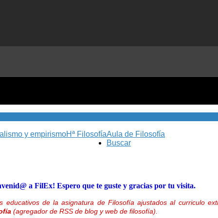
nalismo y empirismo
Hª Filosofía
Aula de Filosofía
Buscar
nvenid@ a FilEx! Espero que te guste y gracias por tu visita.
 educativos de la asignatura de Filosofía ajustados al curriculo 
ofía
(agregador de RSS de blog y web de filosofía).