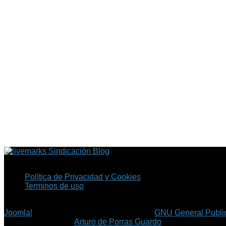
Sindicación Blog
Política de Privacidad y Cookies
Terminos de uso
Copyright © 2026 Fil.ex . Todos los derechos reservados.
Joomla!
es software libre, liberado bajo la
GNU General Public
©
Arturo de Porras Guardo