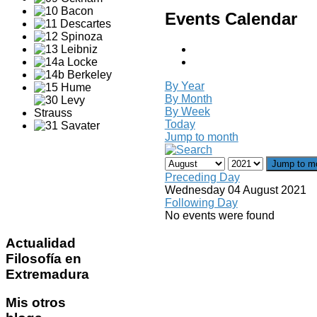
Events Calendar
By Year
By Month
By Week
Today
Jump to month
Jump to m
Preceding Day
Wednesday 04 August 2021
Following Day
No events were found
Actualidad
Filosofía en
Extremadura
Mis
otros