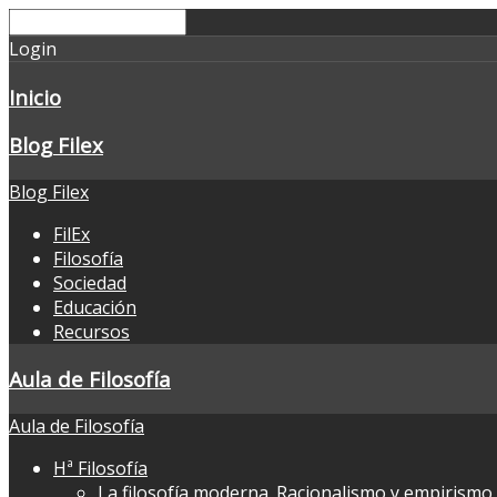
Login
Inicio
Blog Filex
Blog Filex
FilEx
Filosofía
Sociedad
Educación
Recursos
Aula de Filosofía
Aula de Filosofía
Hª Filosofía
La filosofía moderna. Racionalismo y empirismo