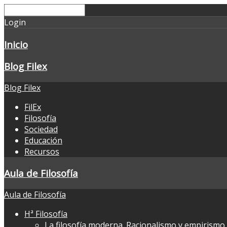
Login
Inicio
Blog Filex
Blog Filex
FilEx
Filosofía
Sociedad
Educación
Recursos
Aula de Filosofía
Aula de Filosofía
Hª Filosofía
La filosofía moderna. Racionalismo y empirismo