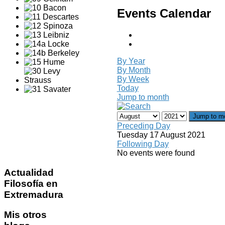
Events Calendar
By Year
By Month
By Week
Today
Jump to month
Jump to m
Preceding Day
Tuesday 17 August 2021
Following Day
No events were found
Actualidad
Filosofía en
Extremadura
Mis
otros