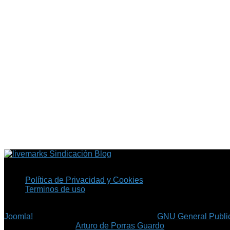
Sindicación Blog
Política de Privacidad y Cookies
Terminos de uso
Copyright © 2026 Fil.ex . Todos los derechos reservados.
Joomla!
es software libre, liberado bajo la
GNU General Public
©
Arturo de Porras Guardo