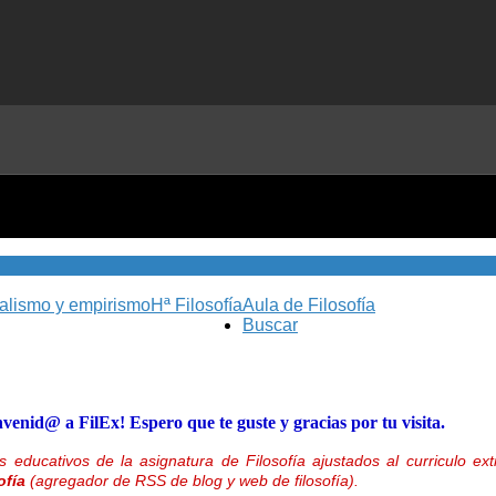
nalismo y empirismo
Hª Filosofía
Aula de Filosofía
Buscar
nvenid@ a FilEx! Espero que te guste y gracias por tu visita.
 educativos de la asignatura de Filosofía ajustados al curriculo 
ofía
(agregador de RSS de blog y web de filosofía).