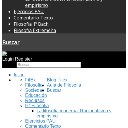
empirismo
Ejercicios PAU
Comentario Texto
Filosofía 1º Bach
Filosofía Extremeña
Buscar
Login
Register
Buscar
Inicio
FilEx
Blog Filex
Filosofía
Aula de Filosofía
Sociedad
Buscar
Educación
Recursos
Hª Filosofía
La filosofía moderna. Racionalismo y
empirismo
Ejercicios PAU
Comentario Texto