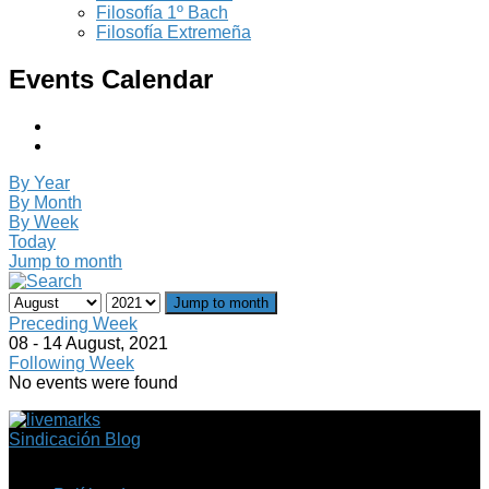
Filosofía 1º Bach
Filosofía Extremeña
Events Calendar
By Year
By Month
By Week
Today
Jump to month
Jump to month
Preceding Week
08 - 14 August, 2021
Following Week
No events were found
Sindicación Blog