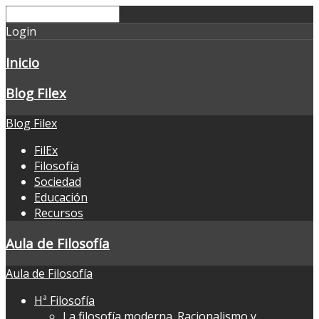
Login
Inicio
Blog Filex
Blog Filex
FilEx
Filosofía
Sociedad
Educación
Recursos
Aula de Filosofía
Aula de Filosofía
Hª Filosofía
La filosofía moderna. Racionalismo y