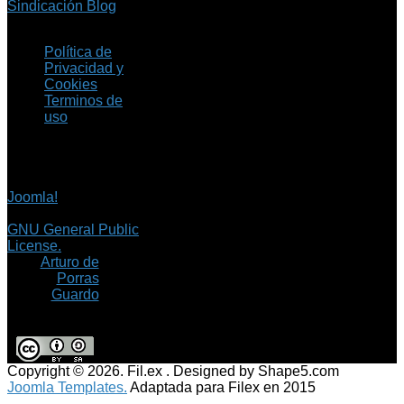
Sindicación Blog
Política de
Privacidad y
Cookies
Terminos de
uso
Copyright © 2026 Fil.ex
. Todos los derechos
reservados.
Joomla!
es software
libre, liberado bajo la
GNU General Public
License.
©
Arturo de
Porras
Guardo
Copyright © 2026. Fil.ex . Designed by Shape5.com
Joomla Templates.
Adaptada para Filex en 2015