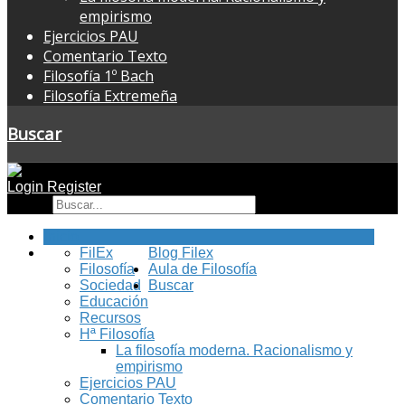
empirismo
Ejercicios PAU
Comentario Texto
Filosofía 1º Bach
Filosofía Extremeña
Buscar
Login
Register
Buscar
Inicio
FilEx
Blog Filex
Filosofía
Aula de Filosofía
Sociedad
Buscar
Educación
Recursos
Hª Filosofía
La filosofía moderna. Racionalismo y
empirismo
Ejercicios PAU
Comentario Texto