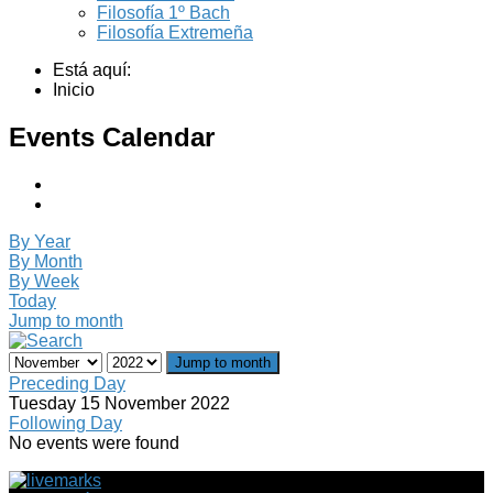
Filosofía 1º Bach
Filosofía Extremeña
Está aquí:
Inicio
Events Calendar
By Year
By Month
By Week
Today
Jump to month
Jump to month
Preceding Day
Tuesday 15 November 2022
Following Day
No events were found