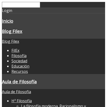
Login
Inicio
Blog Filex
Blog Filex
FilEx
Filosofía
Sociedad
Educación
Recursos
Aula de Filosofía
Aula de Filosofía
Hª Filosofía
La filosofía moderna. Racionalismo y