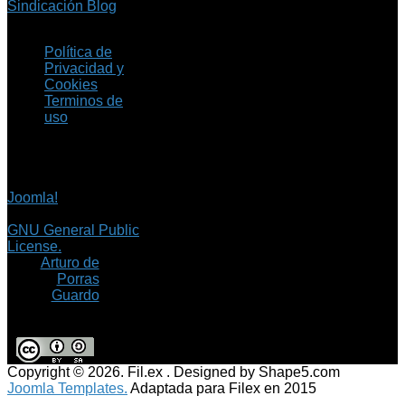
Sindicación Blog
Política de
Privacidad y
Cookies
Terminos de
uso
Copyright © 2026 Fil.ex
. Todos los derechos
reservados.
Joomla!
es software
libre, liberado bajo la
GNU General Public
License.
©
Arturo de
Porras
Guardo
Copyright © 2026. Fil.ex . Designed by Shape5.com
Joomla Templates.
Adaptada para Filex en 2015