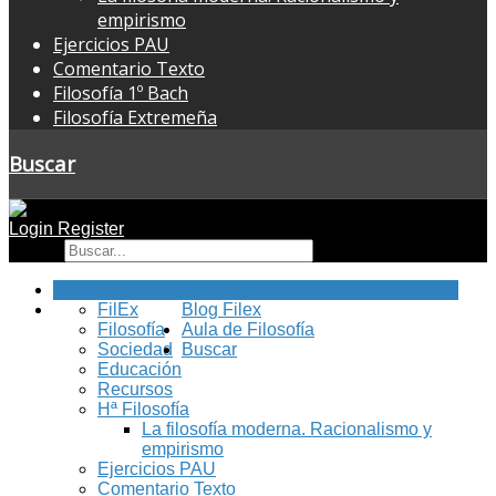
empirismo
Ejercicios PAU
Comentario Texto
Filosofía 1º Bach
Filosofía Extremeña
Buscar
Login
Register
Buscar
Inicio
FilEx
Blog Filex
Filosofía
Aula de Filosofía
Sociedad
Buscar
Educación
Recursos
Hª Filosofía
La filosofía moderna. Racionalismo y
empirismo
Ejercicios PAU
Comentario Texto