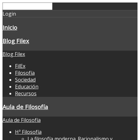
Login
Inicio
Blog Filex
Blog Filex
FilEx
Filosofía
Sociedad
Educación
Recursos
Aula de Filosofía
Aula de Filosofía
Hª Filosofía
La filosofía moderna. Racionalismo y