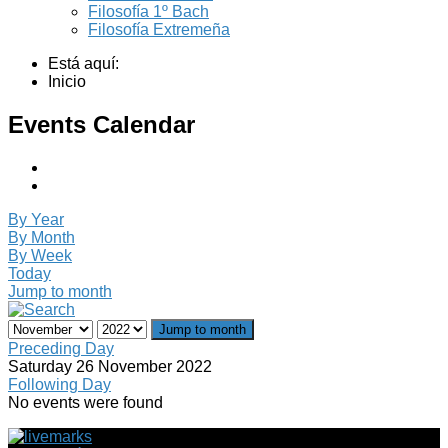
Filosofía 1º Bach
Filosofía Extremeña
Está aquí:
Inicio
Events Calendar
By Year
By Month
By Week
Today
Jump to month
Jump to month
Preceding Day
Saturday 26 November 2022
Following Day
No events were found