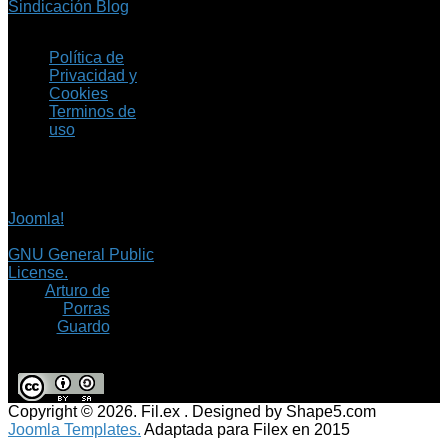
Sindicación Blog
Política de
Privacidad y
Cookies
Terminos de
uso
Copyright © 2026 Fil.ex
. Todos los derechos
reservados.
Joomla!
es software
libre, liberado bajo la
GNU General Public
License.
©
Arturo de
Porras
Guardo
Copyright © 2026. Fil.ex . Designed by Shape5.com
Joomla Templates.
Adaptada para Filex en 2015