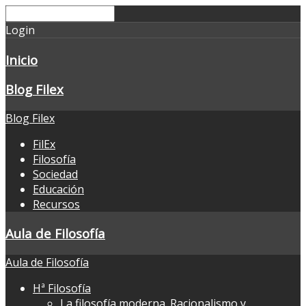
Login
Inicio
Blog Filex
Blog Filex
FilEx
Filosofía
Sociedad
Educación
Recursos
Aula de Filosofía
Aula de Filosofía
Hª Filosofía
La filosofía moderna. Racionalismo y