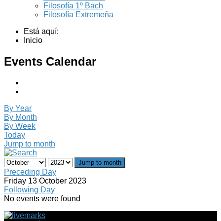
Filosofía 1º Bach
Filosofía Extremeña
Está aquí:
Inicio
Events Calendar
By Year
By Month
By Week
Today
Jump to month
Jump to month
Preceding Day
Friday 13 October 2023
Following Day
No events were found