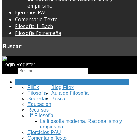
empirismo
Ejercicios PAU
Comentario Texto
Filosofía 1º Bach
Filosofía Extremeña
Buscar
Login
Register
Buscar
Inicio
FilEx
Blog Filex
Filosofía
Aula de Filosofía
Sociedad
Buscar
Educación
Recursos
Hª Filosofía
La filosofía moderna. Racionalismo y
empirismo
Ejercicios PAU
Comentario Texto