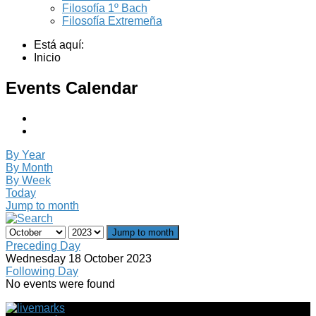
Filosofía 1º Bach
Filosofía Extremeña
Está aquí:
Inicio
Events Calendar
By Year
By Month
By Week
Today
Jump to month
Jump to month
Preceding Day
Wednesday 18 October 2023
Following Day
No events were found