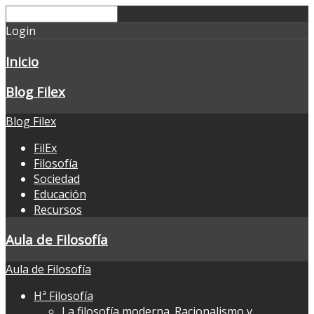
Login
Inicio
Blog Filex
Blog Filex
FilEx
Filosofía
Sociedad
Educación
Recursos
Aula de Filosofía
Aula de Filosofía
Hª Filosofía
La filosofía moderna. Racionalismo y