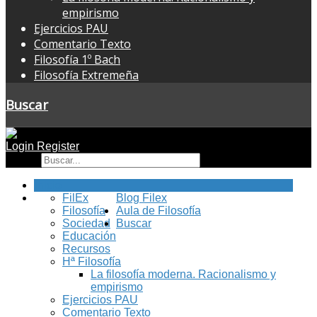
empirismo
Ejercicios PAU
Comentario Texto
Filosofía 1º Bach
Filosofía Extremeña
Buscar
Login
Register
Buscar
Inicio
FilEx
Blog Filex
Filosofía
Aula de Filosofía
Sociedad
Buscar
Educación
Recursos
Hª Filosofía
La filosofía moderna. Racionalismo y
empirismo
Ejercicios PAU
Comentario Texto