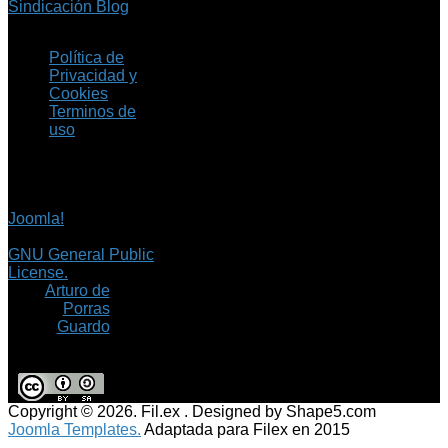
Sindicación Blog
Política de
Privacidad y
Cookies
Terminos de
uso
Copyright © 2026 Fil.ex
. Todos los derechos
reservados.
Joomla!
es software
libre, liberado bajo la
GNU General Public
License.
©
Arturo de
Porras
Guardo
Copyright © 2026. Fil.ex . Designed by Shape5.com
Joomla Templates.
Adaptada para Filex en 2015