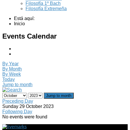
Filosofía 1º Bach
Filosofía Extremeña
Está aquí:
Inicio
Events Calendar
By Year
By Month
By Week
Today
Jump to month
Jump to month
Preceding Day
Sunday 29 October 2023
Following Day
No events were found