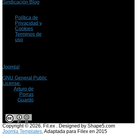
Sindicación Blog
Política de
Privacidad y
Cookies
Terminos de
uso
Copyright © 2026 Fil.ex
. Todos los derechos
reservados.
Joomla!
es software
libre, liberado bajo la
GNU General Public
License.
©
Arturo de
Porras
Guardo
Copyright © 2026. Fil.ex . Designed by Shape5.com
Joomla Templates.
Adaptada para Filex en 2015