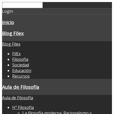
Login
Inicio
Blog Filex
Blog Filex
FilEx
Filosofía
Sociedad
Educación
Recursos
Aula de Filosofía
Aula de Filosofía
Hª Filosofía
La filosofía moderna. Racionalismo y