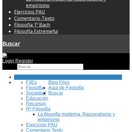
empirismo
Ejercicios PAU
Comentario Texto
Filosofía 1º Bach
Filosofía Extremeña
Buscar
Login
Register
Buscar
Inicio
FilEx
Blog Filex
Filosofía
Aula de Filosofía
Sociedad
Buscar
Educación
Recursos
Hª Filosofía
La filosofía moderna. Racionalismo y
empirismo
Ejercicios PAU
Comentario Texto