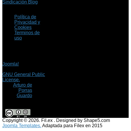
Sindicación Blog
Política de
Privacidad y
Cookies
Terminos de
uso
Copyright © 2026 Fil.ex
. Todos los derechos
reservados.
Joomla!
es software
libre, liberado bajo la
GNU General Public
License.
©
Arturo de
Porras
Guardo
Copyright © 2026. Fil.ex . Designed by Shape5.com
Joomla Templates.
Adaptada para Filex en 2015