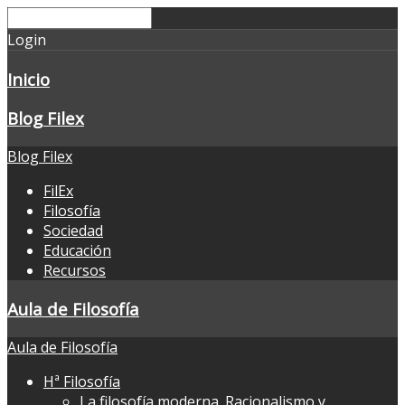
Login
Inicio
Blog Filex
Blog Filex
FilEx
Filosofía
Sociedad
Educación
Recursos
Aula de Filosofía
Aula de Filosofía
Hª Filosofía
La filosofía moderna. Racionalismo y