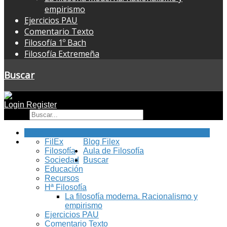
empirismo
Ejercicios PAU
Comentario Texto
Filosofía 1º Bach
Filosofía Extremeña
Buscar
Login
Register
Buscar
Inicio
FilEx
Blog Filex
Filosofía
Aula de Filosofía
Sociedad
Buscar
Educación
Recursos
Hª Filosofía
La filosofía moderna. Racionalismo y
empirismo
Ejercicios PAU
Comentario Texto