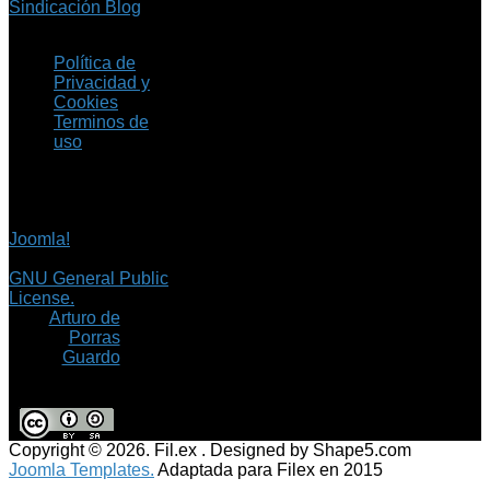
Sindicación Blog
Política de
Privacidad y
Cookies
Terminos de
uso
Copyright © 2026 Fil.ex
. Todos los derechos
reservados.
Joomla!
es software
libre, liberado bajo la
GNU General Public
License.
©
Arturo de
Porras
Guardo
Copyright © 2026. Fil.ex . Designed by Shape5.com
Joomla Templates.
Adaptada para Filex en 2015