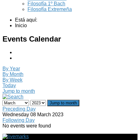
Filosofía 1º Bach
Filosofía Extremeña
Está aquí:
Inicio
Events Calendar
By Year
By Month
By Week
Today
Jump to month
Jump to month
Preceding Day
Wednesday 08 March 2023
Following Day
No events were found