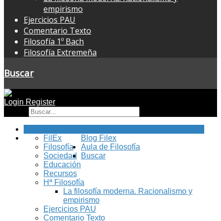
empirismo
Ejercicios PAU
Comentario Texto
Filosofía 1º Bach
Filosofía Extremeña
Buscar
Login
Register
Buscar
Inicio
FilEx
Blog Filex
Filosofía
Aula de Filosofía
Sociedad
Buscar
Educación
Recursos
Hª Filosofía
La filosofía moderna. Racionalismo y
empirismo
Ejercicios PAU
Comentario Texto