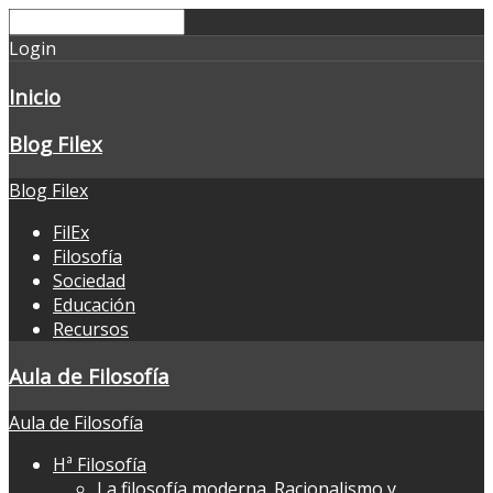
Login
Inicio
Blog Filex
Blog Filex
FilEx
Filosofía
Sociedad
Educación
Recursos
Aula de Filosofía
Aula de Filosofía
Hª Filosofía
La filosofía moderna. Racionalismo y