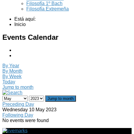
Filosofía 1º Bach
Filosofía Extremeña
Está aquí:
Inicio
Events Calendar
By Year
By Month
By Week
Today
Jump to month
Jump to month
Preceding Day
Wednesday 10 May 2023
Following Day
No events were found