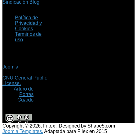
Sindicación Blog
Política de
Privacidad y
Cookies
Terminos de
uso
Copyright © 2026 Fil.ex
. Todos los derechos
reservados.
Joomla!
es software
libre, liberado bajo la
GNU General Public
License.
©
Arturo de
Porras
Guardo
Copyright © 2026. Fil.ex . Designed by Shape5.com
Joomla Templates.
Adaptada para Filex en 2015