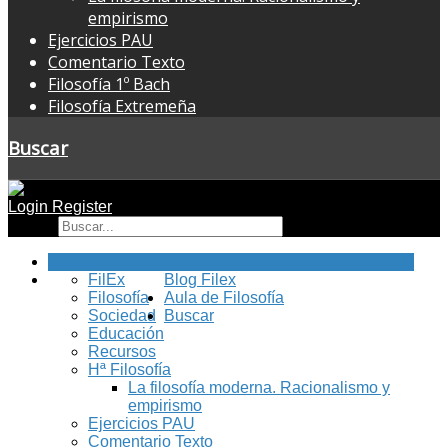
empirismo
Ejercicios PAU
Comentario Texto
Filosofía 1º Bach
Filosofía Extremeña
Buscar
Login
Register
Buscar
Inicio
FilEx
Blog Filex
Filosofía
Aula de Filosofía
Sociedad
Buscar
Educación
Recursos
Hª Filosofía
La filosofía moderna. Racionalismo y
empirismo
Ejercicios PAU
Comentario Texto