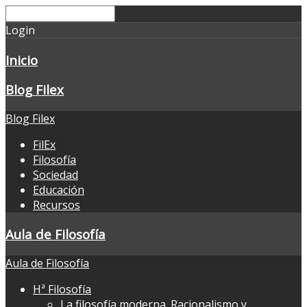
Login
Inicio
Blog Filex
Blog Filex
FilEx
Filosofía
Sociedad
Educación
Recursos
Aula de Filosofía
Aula de Filosofía
Hª Filosofía
La filosofía moderna. Racionalismo y