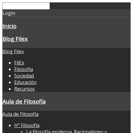
Login
Inicio
Blog Filex
Blog Filex
FilEx
Filosofía
Sociedad
Educación
Recursos
Aula de Filosofía
Aula de Filosofía
Hª Filosofía
La filosofía moderna. Racionalismo y