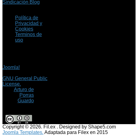
Sindicación Blog
Política de
Privacidad y
Cookies
Terminos de
uso
Copyright © 2026 Fil.ex
. Todos los derechos
reservados.
Joomla!
es software
libre, liberado bajo la
GNU General Public
License.
©
Arturo de
Porras
Guardo
Copyright © 2026. Fil.ex . Designed by Shape5.com
Joomla Templates.
Adaptada para Filex en 2015