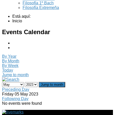
Filosofía 1º Bach
Filosofía Extremeña
Está aquí:
Inicio
Events Calendar
By Year
By Month
By Week
Today
Jump to month
Jump to month
Preceding Day
Friday 05 May 2023
Following Day
No events were found