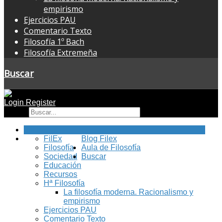
empirismo
Ejercicios PAU
Comentario Texto
Filosofía 1º Bach
Filosofía Extremeña
Buscar
Login
Register
Buscar
Inicio
FilEx
Blog Filex
Filosofía
Aula de Filosofía
Sociedad
Buscar
Educación
Recursos
Hª Filosofía
La filosofía moderna. Racionalismo y
empirismo
Ejercicios PAU
Comentario Texto