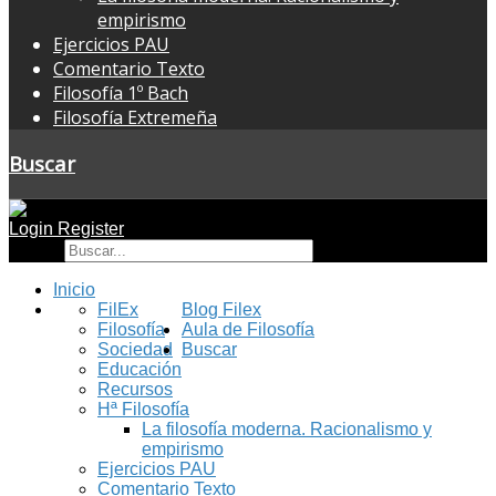
empirismo
Ejercicios PAU
Comentario Texto
Filosofía 1º Bach
Filosofía Extremeña
Buscar
Login
Register
Buscar
Inicio
FilEx
Blog Filex
Filosofía
Aula de Filosofía
Sociedad
Buscar
Educación
Recursos
Hª Filosofía
La filosofía moderna. Racionalismo y
empirismo
Ejercicios PAU
Comentario Texto