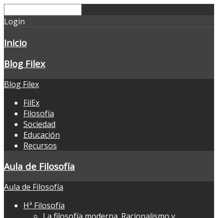
Login
Inicio
Blog Filex
Blog Filex
FilEx
Filosofía
Sociedad
Educación
Recursos
Aula de Filosofía
Aula de Filosofía
Hª Filosofía
La filosofía moderna. Racionalismo y