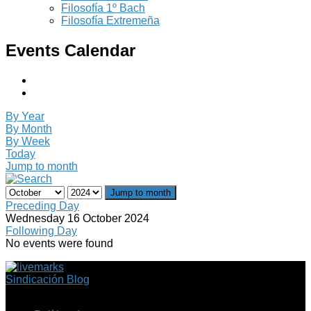
Filosofía 1º Bach
Filosofía Extremeña
Events Calendar
By Year
By Month
By Week
Today
Jump to month
Jump to month
Preceding Day
Wednesday 16 October 2024
Following Day
No events were found
Sindicación Blog