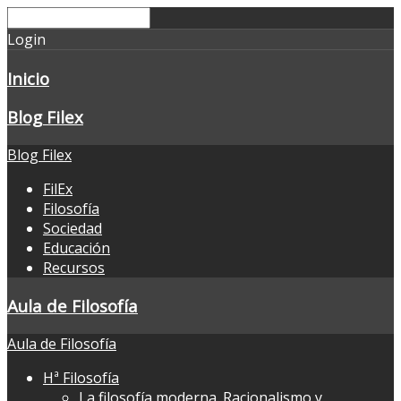
Login
Inicio
Blog Filex
Blog Filex
FilEx
Filosofía
Sociedad
Educación
Recursos
Aula de Filosofía
Aula de Filosofía
Hª Filosofía
La filosofía moderna. Racionalismo y