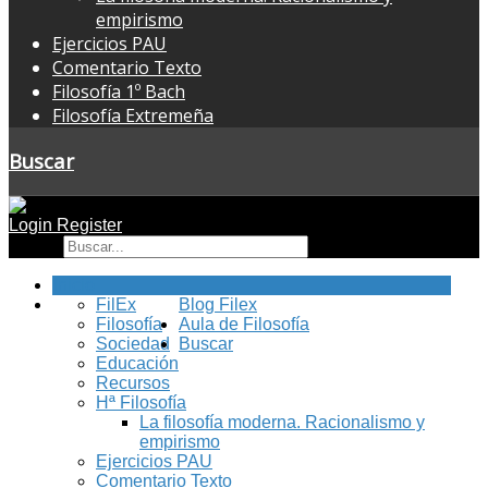
empirismo
Ejercicios PAU
Comentario Texto
Filosofía 1º Bach
Filosofía Extremeña
Buscar
Login
Register
Buscar
Inicio
FilEx
Blog Filex
Filosofía
Aula de Filosofía
Sociedad
Buscar
Educación
Recursos
Hª Filosofía
La filosofía moderna. Racionalismo y
empirismo
Ejercicios PAU
Comentario Texto