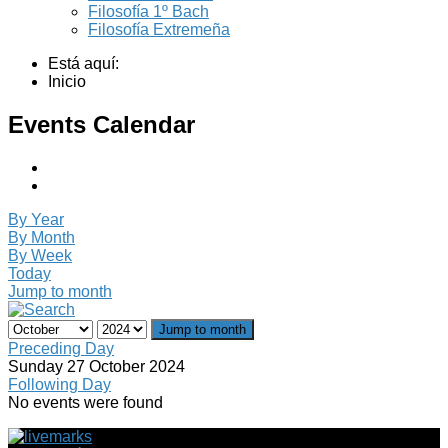
Filosofía 1º Bach
Filosofía Extremeña
Está aquí:
Inicio
Events Calendar
By Year
By Month
By Week
Today
Jump to month
Jump to month
Preceding Day
Sunday 27 October 2024
Following Day
No events were found