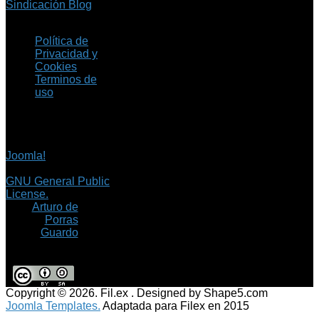
Sindicación Blog
Política de
Privacidad y
Cookies
Terminos de
uso
Copyright © 2026 Fil.ex
. Todos los derechos
reservados.
Joomla!
es software
libre, liberado bajo la
GNU General Public
License.
©
Arturo de
Porras
Guardo
Copyright © 2026. Fil.ex . Designed by Shape5.com
Joomla Templates.
Adaptada para Filex en 2015