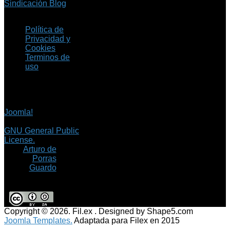
Sindicación Blog
Política de
Privacidad y
Cookies
Terminos de
uso
Copyright © 2026 Fil.ex
. Todos los derechos
reservados.
Joomla!
es software
libre, liberado bajo la
GNU General Public
License.
©
Arturo de
Porras
Guardo
Copyright © 2026. Fil.ex . Designed by Shape5.com
Joomla Templates.
Adaptada para Filex en 2015