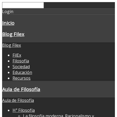
Login
Inicio
Blog Filex
Blog Filex
FilEx
Filosofía
Sociedad
Educación
Recursos
Aula de Filosofía
Aula de Filosofía
Hª Filosofía
La filosofía moderna. Racionalismo y