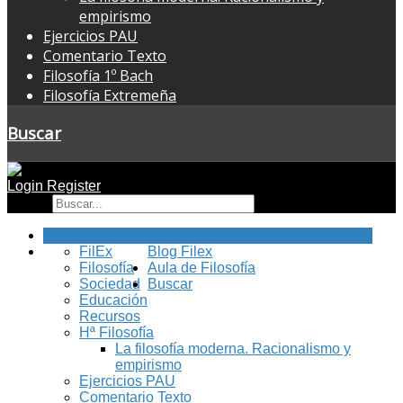
empirismo
Ejercicios PAU
Comentario Texto
Filosofía 1º Bach
Filosofía Extremeña
Buscar
Login
Register
Buscar
Inicio
FilEx
Blog Filex
Filosofía
Aula de Filosofía
Sociedad
Buscar
Educación
Recursos
Hª Filosofía
La filosofía moderna. Racionalismo y
empirismo
Ejercicios PAU
Comentario Texto