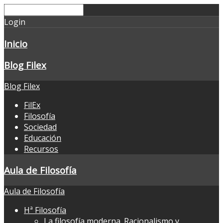
Login
Inicio
Blog Filex
Blog Filex
FilEx
Filosofía
Sociedad
Educación
Recursos
Aula de Filosofía
Aula de Filosofía
Hª Filosofía
La filosofía moderna. Racionalismo y