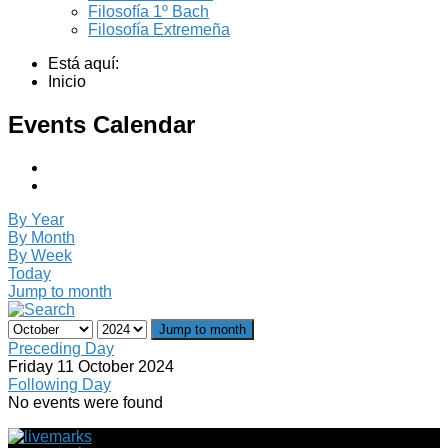
Filosofía 1º Bach
Filosofía Extremeña
Está aquí:
Inicio
Events Calendar
By Year
By Month
By Week
Today
Jump to month
Jump to month
Preceding Day
Friday 11 October 2024
Following Day
No events were found