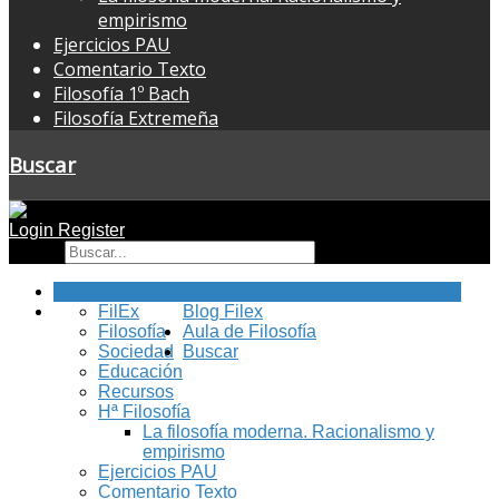
empirismo
Ejercicios PAU
Comentario Texto
Filosofía 1º Bach
Filosofía Extremeña
Buscar
Login
Register
Buscar
Inicio
FilEx
Blog Filex
Filosofía
Aula de Filosofía
Sociedad
Buscar
Educación
Recursos
Hª Filosofía
La filosofía moderna. Racionalismo y
empirismo
Ejercicios PAU
Comentario Texto