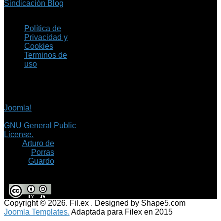
Sindicación Blog
Política de
Privacidad y
Cookies
Terminos de
uso
Copyright © 2026 Fil.ex
. Todos los derechos
reservados.
Joomla!
es software
libre, liberado bajo la
GNU General Public
License.
©
Arturo de
Porras
Guardo
Copyright © 2026. Fil.ex . Designed by Shape5.com
Joomla Templates.
Adaptada para Filex en 2015