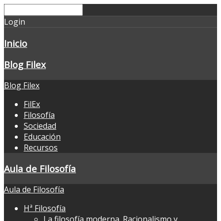
Login
Inicio
Blog Filex
Blog Filex
FilEx
Filosofía
Sociedad
Educación
Recursos
Aula de Filosofía
Aula de Filosofía
Hª Filosofía
La filosofía moderna. Racionalismo y