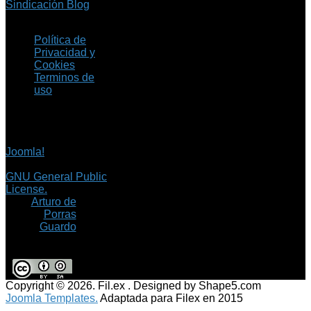
Sindicación Blog
Política de
Privacidad y
Cookies
Terminos de
uso
Copyright © 2026 Fil.ex
. Todos los derechos
reservados.
Joomla!
es software
libre, liberado bajo la
GNU General Public
License.
©
Arturo de
Porras
Guardo
Copyright © 2026. Fil.ex . Designed by Shape5.com
Joomla Templates.
Adaptada para Filex en 2015