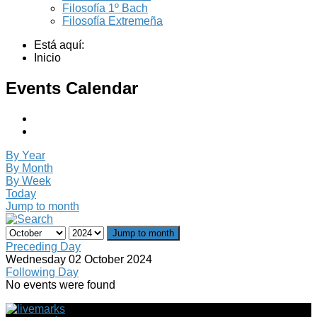
Filosofía 1º Bach
Filosofía Extremeña
Está aquí:
Inicio
Events Calendar
By Year
By Month
By Week
Today
Jump to month
Jump to month
Preceding Day
Wednesday 02 October 2024
Following Day
No events were found