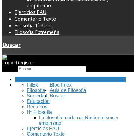
empirismo
Ejercicios PAU
Comentario Texto
Filosofía 1º Bach
Filosofía Extremeña
Buscar
Login
Register
Buscar
Inicio
FilEx
Blog Filex
Filosofía
Aula de Filosofía
Sociedad
Buscar
Educación
Recursos
Hª Filosofía
La filosofía moderna. Racionalismo y
empirismo
Ejercicios PAU
Comentario Texto