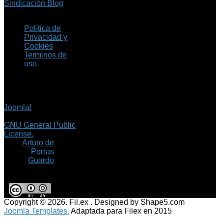
Sindicación Blog
Política de
Privacidad y
Cookies
Terminos de
uso
Copyright © 2026 Fil.ex
. Todos los derechos
reservados.
Joomla!
es software
libre, liberado bajo la
GNU General Public
License.
©
Arturo de
Porras
Guardo
Copyright © 2026. Fil.ex . Designed by Shape5.com
Joomla Templates.
Adaptada para Filex en 2015