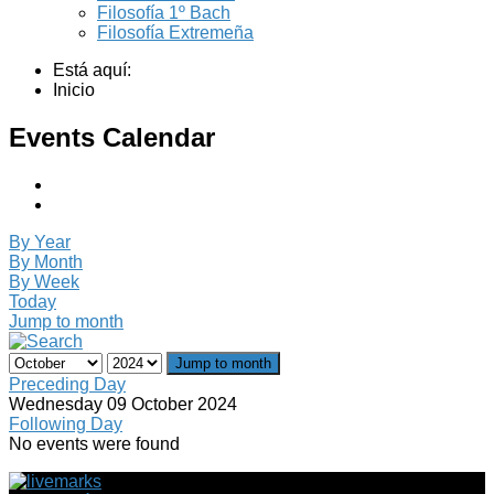
Filosofía 1º Bach
Filosofía Extremeña
Está aquí:
Inicio
Events Calendar
By Year
By Month
By Week
Today
Jump to month
Jump to month
Preceding Day
Wednesday 09 October 2024
Following Day
No events were found