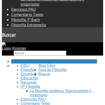
empirismo
Ejercicios PAU
Comentario Texto
Filosofía 1º Bach
Filosofía Extremeña
Buscar
Login
Register
Buscar
Inicio
FilEx
Blog Filex
Filosofía
Aula de Filosofía
Sociedad
Buscar
Educación
Recursos
Hª Filosofía
La filosofía moderna. Racionalismo y
empirismo
Ejercicios PAU
Comentario Texto