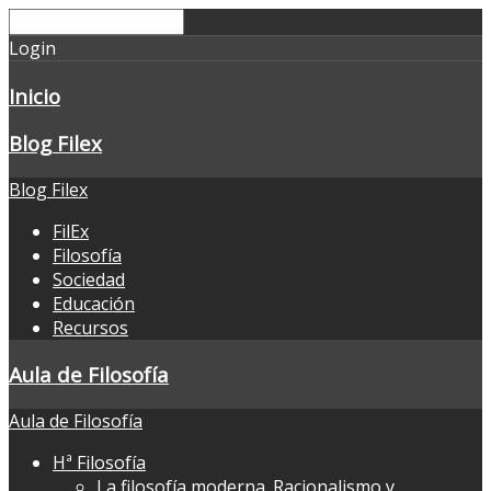
Login
Inicio
Blog Filex
Blog Filex
FilEx
Filosofía
Sociedad
Educación
Recursos
Aula de Filosofía
Aula de Filosofía
Hª Filosofía
La filosofía moderna. Racionalismo y