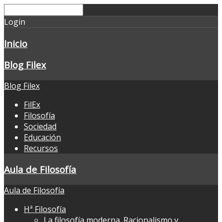
Login
Inicio
Blog Filex
Blog Filex
FilEx
Filosofía
Sociedad
Educación
Recursos
Aula de Filosofía
Aula de Filosofía
Hª Filosofía
La filosofía moderna. Racionalismo y