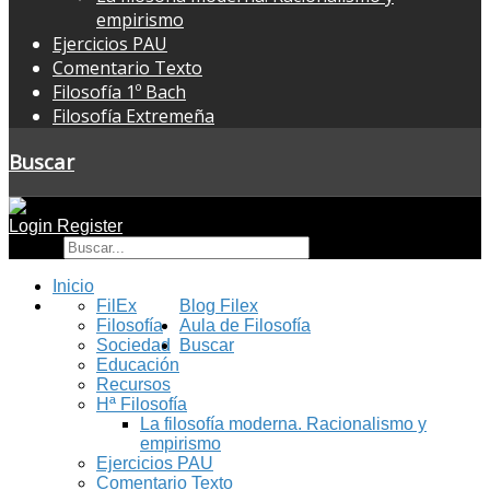
empirismo
Ejercicios PAU
Comentario Texto
Filosofía 1º Bach
Filosofía Extremeña
Buscar
Login
Register
Buscar
Inicio
FilEx
Blog Filex
Filosofía
Aula de Filosofía
Sociedad
Buscar
Educación
Recursos
Hª Filosofía
La filosofía moderna. Racionalismo y
empirismo
Ejercicios PAU
Comentario Texto