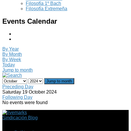
Filosofía 1º Bach
Filosofía Extremeña
Events Calendar
By Year
By Month
By Week
Today
Jump to month
Jump to month
Preceding Day
Saturday 19 October 2024
Following Day
No events were found
Sindicación Blog