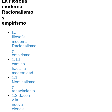
La
filosofía
moderna.
Racionalismo
y
empirismo
La
filosofía
moderna.
Racionalismo
y
empirismo
1. El
camino
hacia la
modernidad.
1.1.
Nominalismo
y
renacimiento
1.2 Bacon
y la
nueva
ciencia