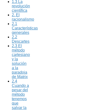
1.3 La
revolución
científica
2. El
racionalismo
2.1
Características
generales
2.2
Descartes
2.3 El
método
cartesiano
y la
solución
a la
paradoja
de Matrix
2.4
Cuando a
pesar del
método
tenemos
que
salvar la