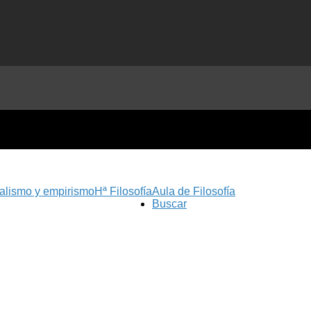
nalismo y empirismo
Hª Filosofía
Aula de Filosofía
Buscar