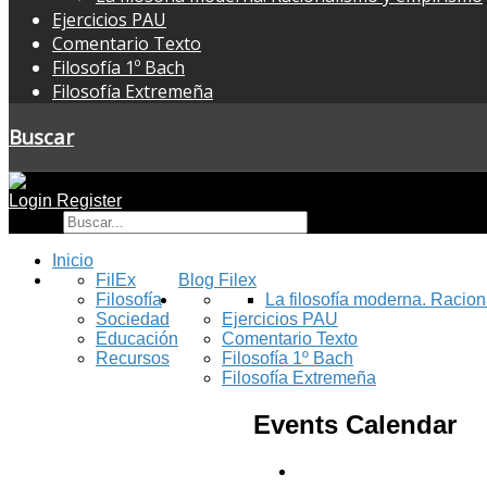
Ejercicios PAU
Comentario Texto
Filosofía 1º Bach
Filosofía Extremeña
Buscar
Login
Register
Buscar
Inicio
FilEx
Blog Filex
Filosofía
La filosofía moderna. Racio
Sociedad
Ejercicios PAU
Educación
Comentario Texto
Recursos
Filosofía 1º Bach
Filosofía Extremeña
Events Calendar