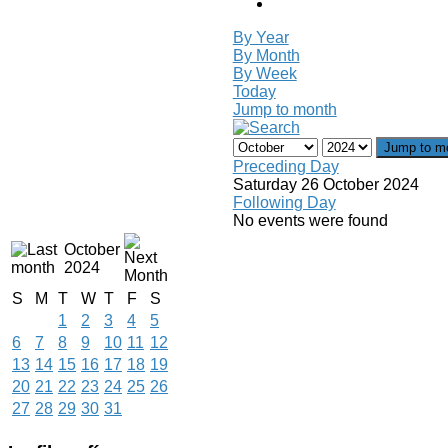
By Year
By Month
By Week
Today
Jump to month
Jump to m
Preceding Day
Saturday 26 October 2024
Following Day
No events were found
October
2024
S
M
T
W
T
F
S
1
2
3
4
5
6
7
8
9
10
11
12
13
14
15
16
17
18
19
20
21
22
23
24
25
26
27
28
29
30
31