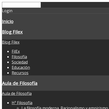
Login
Inicio
Blog Filex
Blog Filex
FilEx
Filosofía
Sociedad
Educación
Recursos
Aula de Filosofía
Aula de Filosofía
Hª Filosofía
La filosofía moderna. Racionalismo y empirismo