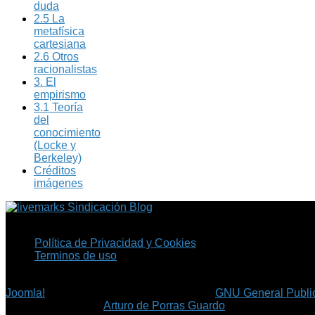
duda
2.5 La
metafísica
cartesiana
2.6 Otros
racionalistas
3. El
empirismo
3.1 Teoría
del
conocimiento
(Locke y
Berkeley)
Créditos
imágenes
Sindicación Blog
Política de Privacidad y Cookies
Terminos de uso
Copyright © 2026 Fil.ex . Todos los derechos reservados.
Joomla!
es software libre, liberado bajo la
GNU General Public
©
Arturo de Porras Guardo