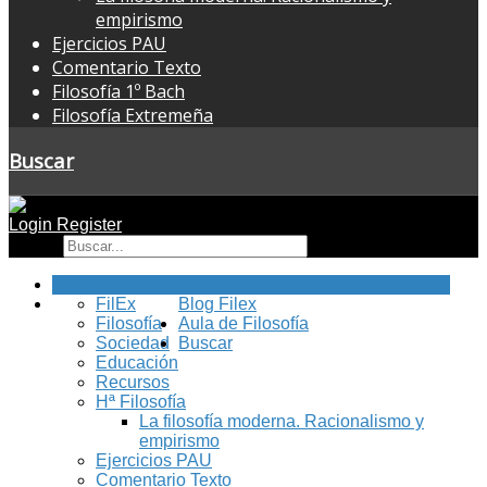
empirismo
Ejercicios PAU
Comentario Texto
Filosofía 1º Bach
Filosofía Extremeña
Buscar
Login
Register
Buscar
Inicio
FilEx
Blog Filex
Filosofía
Aula de Filosofía
Sociedad
Buscar
Educación
Recursos
Hª Filosofía
La filosofía moderna. Racionalismo y
empirismo
Ejercicios PAU
Comentario Texto