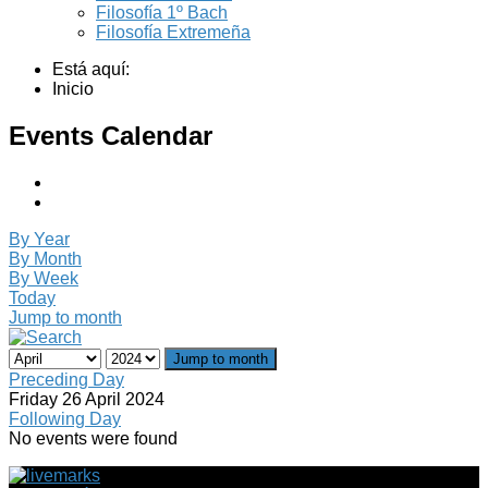
Filosofía 1º Bach
Filosofía Extremeña
Está aquí:
Inicio
Events Calendar
By Year
By Month
By Week
Today
Jump to month
Jump to month
Preceding Day
Friday 26 April 2024
Following Day
No events were found