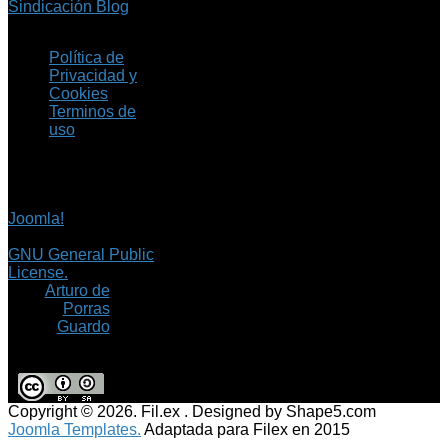
Sindicación Blog
Política de
Privacidad y
Cookies
Terminos de
uso
Copyright © 2026 Fil.ex
. Todos los derechos
reservados.
Joomla!
es software
libre, liberado bajo la
GNU General Public
License.
©
Arturo de
Porras
Guardo
Copyright © 2026. Fil.ex . Designed by Shape5.com
Joomla Templates.
Adaptada para Filex en 2015