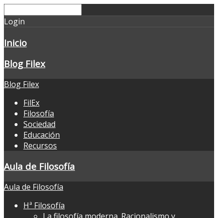
Login
Inicio
Blog Filex
Blog Filex
FilEx
Filosofía
Sociedad
Educación
Recursos
Aula de Filosofía
Aula de Filosofía
Hª Filosofía
La filosofía moderna. Racionalismo y